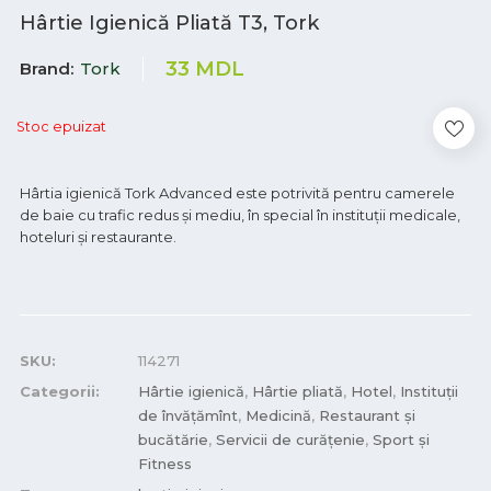
Hârtie Igienică Pliată T3, Tork
33
MDL
Brand
Tork
Stoc epuizat
Hârtia igienică Tork Advanced este potrivită pentru camerele
de baie cu trafic redus și mediu, în special în instituții medicale,
hoteluri și restaurante.
SKU:
114271
Categorii:
Hârtie igienică
,
Hârtie pliată
,
Hotel
,
Instituții
de învățămînt
,
Medicină
,
Restaurant și
bucătărie
,
Servicii de curățenie
,
Sport și
Fitness