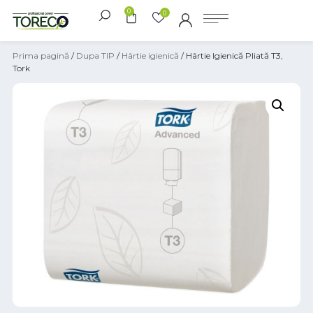
0
0
Prima pagină
/
Dupa TIP
/
Hârtie igienică
/ Hârtie Igienică Pliată T3,
Tork