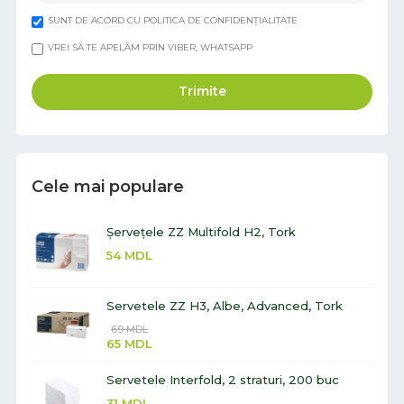
SUNT DE ACORD CU POLITICA DE CONFIDENȚIALITATE
VREI SĂ TE APELĂM PRIN VIBER, WHATSAPP
Trimite
Cele mai populare
Șervețele ZZ Multifold H2, Tork
54
MDL
Servetele ZZ H3, Albe, Advanced, Tork
69
MDL
65
MDL
Servetele Interfold, 2 straturi, 200 buc
31
MDL