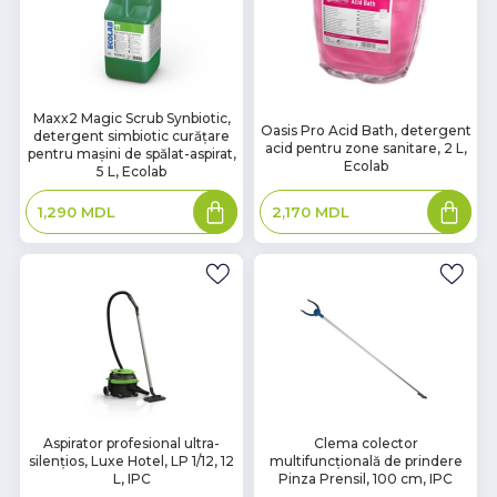
В
Maxx2 Magic Scrub Synbiotic,
В
Oasis Pro Acid Bath, detergent
detergent simbiotic curățare
наличии
наличии
acid pentru zone sanitare, 2 L,
pentru mașini de spălat-aspirat,
Ecolab
5 L, Ecolab
Adaugă
Adaugă
2,170
MDL
1,290
MDL
în
în
coș
coș
В
В
Aspirator profesional ultra-
Clema colector
silențios, Luxe Hotel, LP 1/12, 12
multifuncțională de prindere
наличии
наличии
L, IPC
Pinza Prensil, 100 cm, IPC