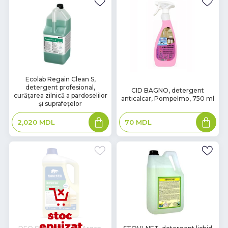
В
Ecolab Regain Clean S,
В
detergent profesional,
наличии
CID BAGNO, detergent
наличии
curățarea zilnică a pardoselilor
anticalcar, Pompelmo, 750 ml
și suprafețelor
Adaugă
Adaugă
70
MDL
2,020
MDL
în
în
coș
coș
В