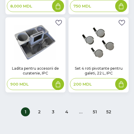
Adaugă
Adaugă
8,000
MDL
750
MDL
în
în
coș
coș
В
В
Ladita pentru accesorii de
Set 4 roti pivotante pentru
curatenie, IPC
galeti, 22 L, IPC
наличии
наличии
Adaugă
Adaugă
900
MDL
200
MDL
în
în
coș
coș
1
2
3
4
…
51
52