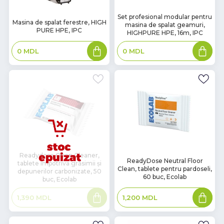
Set profesional modular pentru
Masina de spalat ferestre, HIGH
masina de spalat geamuri,
PURE HPE, IPC
HIGHPURE HPE, 16m, IPC
Adaugă
Adaugă
0
MDL
0
MDL
în
în
coș
coș
Readydose Oven Cleaner,
В
ReadyDose Neutral Floor
tablete împotriva grăsimii și
наличии
Clean, tablete pentru pardoseli,
depunerilor carbonizate, 50
60 buc, Ecolab
buc, Ecolab
Citește
Adaugă
1,200
MDL
1,390
MDL
mai
în
mult
coș