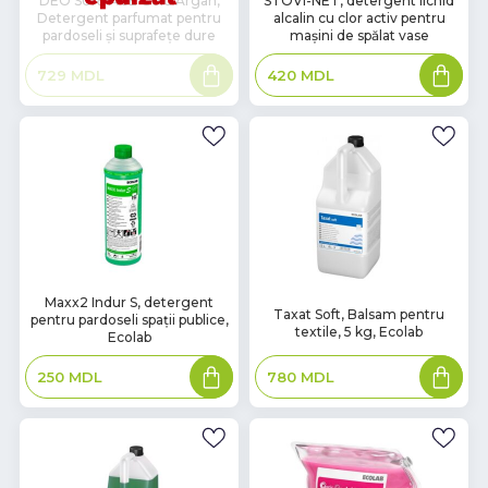
DEO SURFACE Gold Argan,
STOVI-NET, detergent lichid
Detergent parfumat pentru
alcalin cu clor activ pentru
наличии
pardoseli și suprafețe dure
mașini de spălat vase
Citește
Adaugă
729
MDL
420
MDL
mai
în
mult
coș
В
Maxx2 Indur S, detergent
В
Taxat Soft, Balsam pentru
pentru pardoseli spații publice,
наличии
наличии
textile, 5 kg, Ecolab
Ecolab
Adaugă
Adaugă
780
MDL
250
MDL
în
în
coș
coș