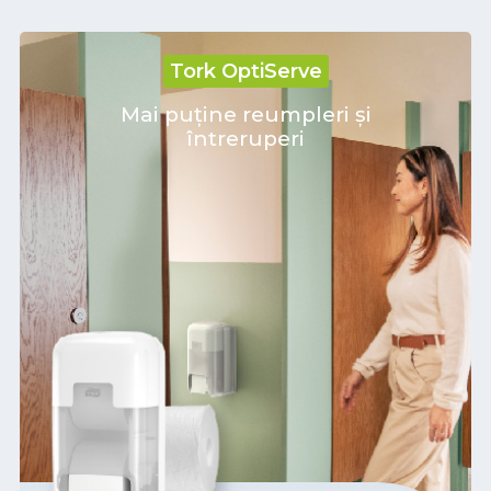
Tork OptiServe
Mai puține reumpleri și
întreruperi