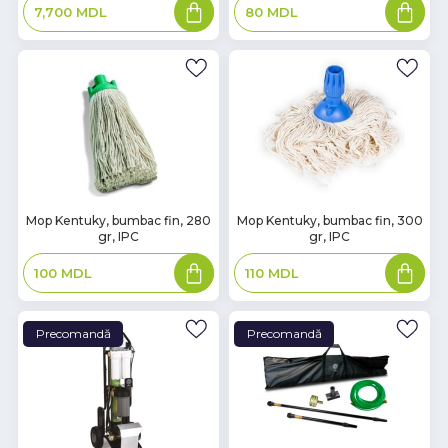
Adaugă
Adaugă
80
MDL
7,700
MDL
în
în
coș
coș
В
В
Mop Kentuky, bumbac fin, 280
Mop Kentuky, bumbac fin, 300
gr, IPC
gr, IPC
наличии
наличии
Adaugă
Adaugă
100
MDL
110
MDL
în
în
coș
coș
Precomandă
Precomandă