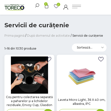
0
0
Servicii de curățenie
Prima pagină
/
După domeniul de activitate
/ Servicii de curățenie
1–16 din 1030 produse
В
Coș pentru colectarea separată
В
Laveta Micro Light, 36 X 40 cm,
a paharelor și a lichidelor
наличии
наличии
albastra, IPC
reziduale, Envoy Cup, Glasdon