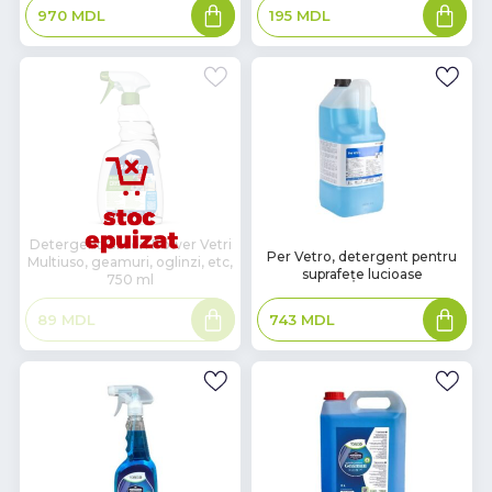
Adaugă
Adaugă
970
MDL
195
MDL
în
în
coș
coș
Detergent Green Power Vetri
В
Per Vetro, detergent pentru
Multiuso, geamuri, oglinzi, etc,
наличии
suprafețe lucioase
750 ml
Citește
Adaugă
743
MDL
89
MDL
mai
în
mult
coș