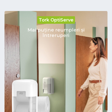
Tork OptiServe
Mai puține reumpleri și
întreruperi