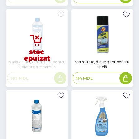
mult
coș
В
Maxx2 Brial, detergent pentru
Vetro-Lux, detergent pentru
suprafețe și geamuri
sticlă
наличии
Citește
Adaugă
189
MDL
114
MDL
mai
în
mult
coș