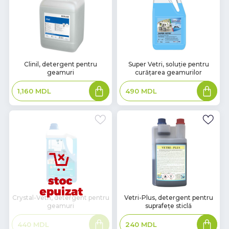
В
В
Clinil, detergent pentru
Super Vetri, soluție pentru
geamuri
curățarea geamurilor
наличии
наличии
Adaugă
Adaugă
1,160
MDL
490
MDL
în
în
coș
coș
В
Crystal-Vetri, detergent pentru
Vetri-Plus, detergent pentru
geamuri
suprafețe sticlă
наличии
Citește
Adaugă
440
MDL
240
MDL
mai
în