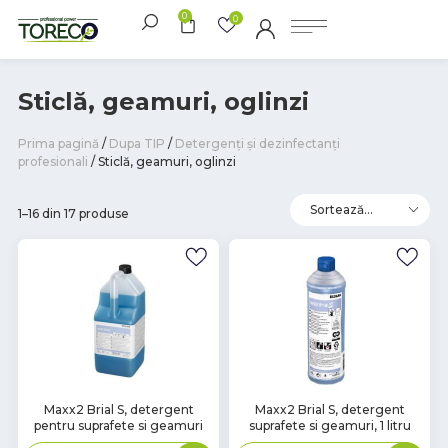
0
0
Sticlă, geamuri, oglinzi
Prima pagină
/
Dupa TIP
/
Detergenți și dezinfectanți
profesionali
/ Sticlă, geamuri, oglinzi
1–16 din 17 produse
В
В
Maxx2 Brial S, detergent
Maxx2 Brial S, detergent
pentru suprafete si geamuri
suprafete si geamuri, 1 litru
наличии
наличии