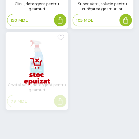
В
В
Clinil, detergent pentru
Super Vetri, soluție pentru
geamuri
curățarea geamurilor
наличии
наличии
Adaugă
Adaugă
150
MDL
105
MDL
în
în
coș
coș
Crystal Vetri, detergent pentru
geamuri
Citește
79
MDL
mai
mult