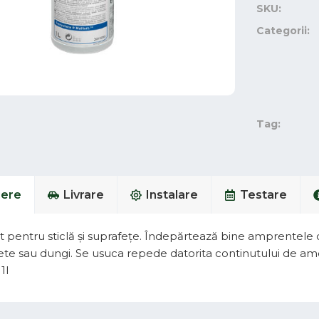
SKU:
Categorii:
Tag:
iere
Livrare
Instalare
Testare
pentru sticlă și suprafețe. Îndepărtează bine amprentele dig
ete sau dungi. Se usuca repede datorita continutului de am
1l