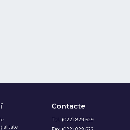
i
Contacte
de
Tel.: (022) 829 629
ialitate
Fax: (022) 829 622