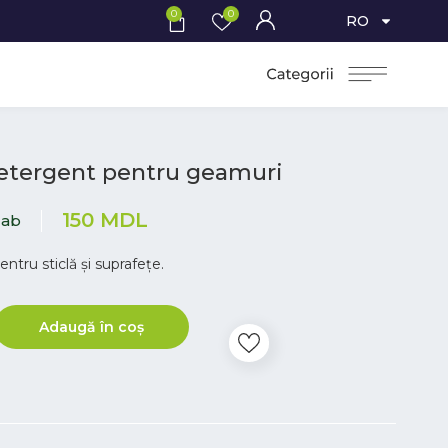
0
0
RO
 detergent pentru geamuri
150
MDL
lab
ntru sticlă și suprafețe.
Adaugă în coș