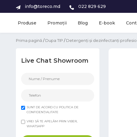
info@toreco.md
022 829 629
Produse
Promoții
Blog
E-book
Cont
Prima pagină
/
Dupa TIP
/
Detergenți și dezinfectanți profesio
Live Chat Showroom
SUNT DE ACORD CU POLITICA DE
CONFIDENȚIALITATE
VREI SĂ TE APELĂM PRIN VIBER,
WHATSAPP