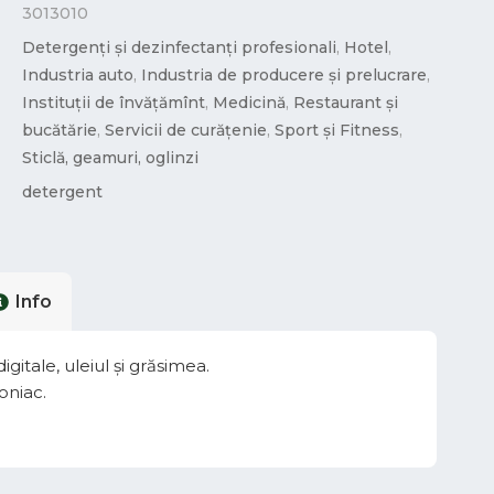
3013010
Detergenți și dezinfectanți profesionali
,
Hotel
,
Industria auto
,
Industria de producere și prelucrare
,
Instituții de învățămînt
,
Medicină
,
Restaurant și
bucătărie
,
Servicii de curățenie
,
Sport și Fitness
,
Sticlă, geamuri, oglinzi
detergent
Info
itale, uleiul și grăsimea.
oniac.