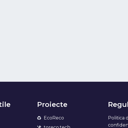
tile
Proiecte
Regul
EcoReco
Politica 
confidenț
toreco.tech