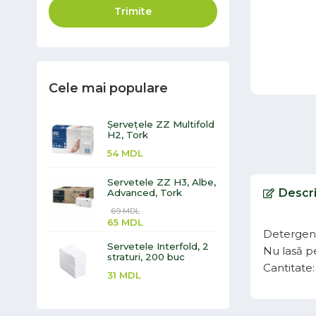
Trimite
Cele mai populare
Șervețele ZZ Multifold
H2, Tork
54
MDL
Servetele ZZ H3, Albe,
Descr
Advanced, Tork
69
MDL
65
MDL
Detergent 
Servetele Interfold, 2
Nu lasă p
straturi, 200 buc
Cantitate: 
31
MDL