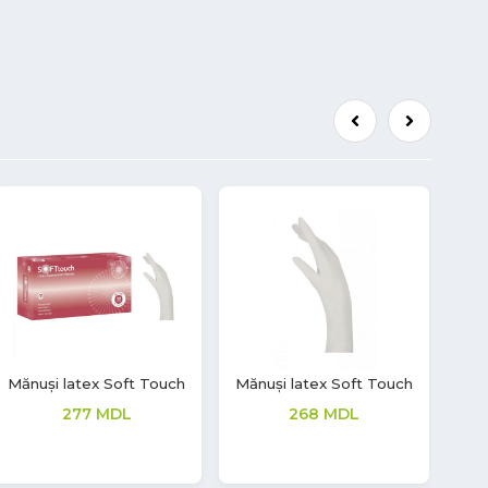
Mască de unică folosință
Șervețele umede cu
BLF Protection
efect igienizant și de
curățare
223
MDL
28
MDL