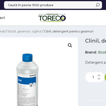
act
nali
/
Sticlă, geamuri, oglinzi
/ Clinil, detergent pentru geamuri
Clinil,
Brand
Eco
Detergent pe