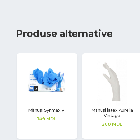
Produse
alternative
uch
Mănuși latex Soft Touch
Mănuși latex Soft Touch
208
MDL
277
MDL