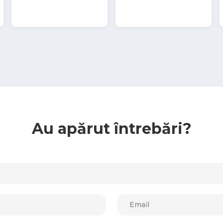
1,450
MDL
Au apărut întrebări?