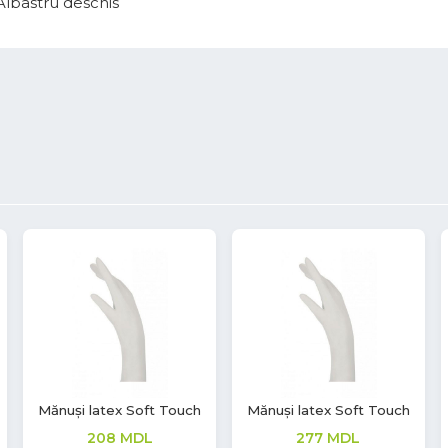
Albastru deschis
Mănuși vinil Soft Touch
Termometru Digital
Staționar
220
MDL