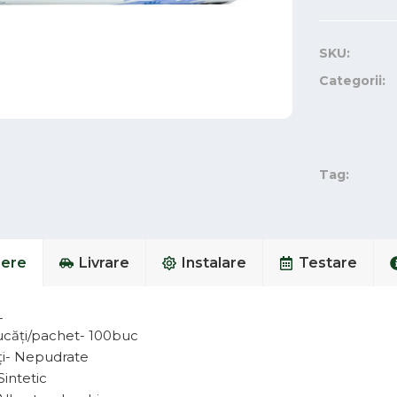
SKU:
Categorii:
Tag:
iere
Livrare
Instalare
Testare
L
căți/pachet- 100buc
ți- Nepudrate
Sintetic