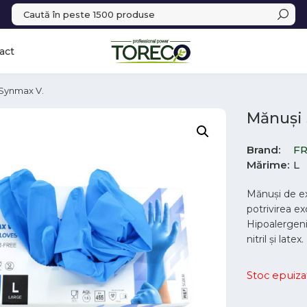
act
 Synmax V.
Mănuși
Brand
F
Mărime
L
Mănuși de ex
potrivirea e
Hipoalergeni
nitril și latex.
Stoc epuiza