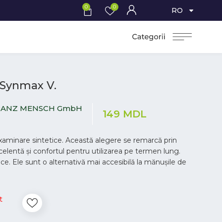
0
0
RO
 Synmax V.
RANZ MENSCH GmbH
149
MDL
aminare sintetice. Această alegere se remarcă prin
xcelentă și confortul pentru utilizarea pe termen lung.
ce. Ele sunt o alternativă mai accesibilă la mănușile de
t