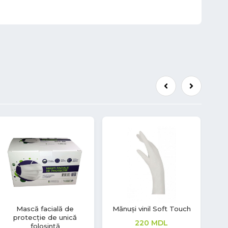
Mănuși latex Soft Touch
Mănuși latex Soft Touch
Măn
208
MDL
277
MDL