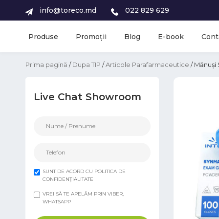
info@toreco.md
022 829 629
Produse
Promoții
Blog
E-book
Cont
Prima pagină
/
Dupa TIP
/
Articole Parafarmaceutice
/ Mănuși
Live Chat Showroom
SUNT DE ACORD CU POLITICA DE
CONFIDENȚIALITATE
VREI SĂ TE APELĂM PRIN VIBER,
WHATSAPP