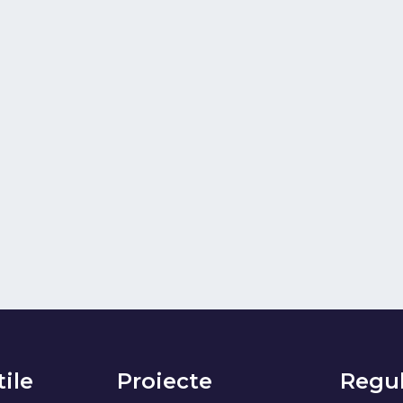
tile
Proiecte
Regul