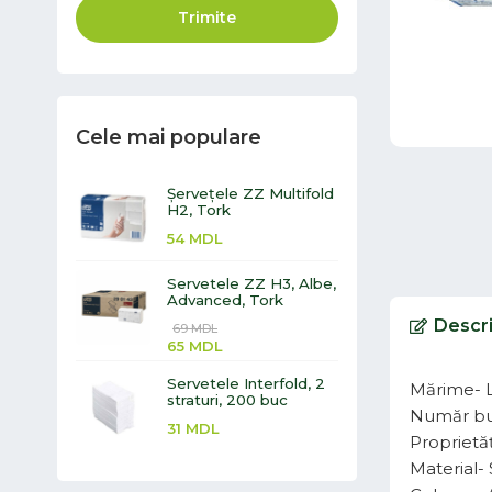
Trimite
Cele mai populare
Șervețele ZZ Multifold
H2, Tork
54
MDL
Servetele ZZ H3, Albe,
Advanced, Tork
Descr
69
MDL
65
MDL
Servetele Interfold, 2
Mărime- 
straturi, 200 buc
Număr bu
31
MDL
Proprietă
Material- 