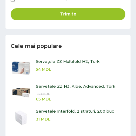
Trimite
Cele mai populare
Șervețele ZZ Multifold H2, Tork
54
MDL
Servetele ZZ H3, Albe, Advanced, Tork
69
MDL
65
MDL
Servetele Interfold, 2 straturi, 200 buc
31
MDL