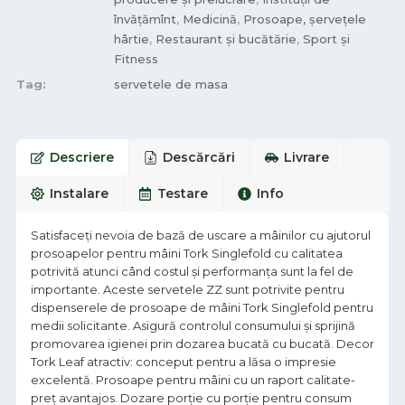
învățămînt
,
Medicină
,
Prosoape, șervețele
hârtie
,
Restaurant și bucătărie
,
Sport și
Fitness
Tag:
servetele de masa
Descriere
Descărcări
Livrare
Instalare
Testare
Info
Satisfaceți nevoia de bază de uscare a mâinilor cu ajutorul
prosoapelor pentru mâini Tork Singlefold cu calitatea
potrivită atunci când costul și performanța sunt la fel de
importante. Aceste servetele ZZ sunt potrivite pentru
dispenserele de prosoape de mâini Tork Singlefold pentru
medii solicitante. Asigură controlul consumului și sprijină
promovarea igienei prin dozarea bucată cu bucată. Decor
Tork Leaf atractiv: conceput pentru a lăsa o impresie
excelentă. Prosoape pentru mâini cu un raport calitate-
preț avantajos. Dozare porție cu porție pentru consum