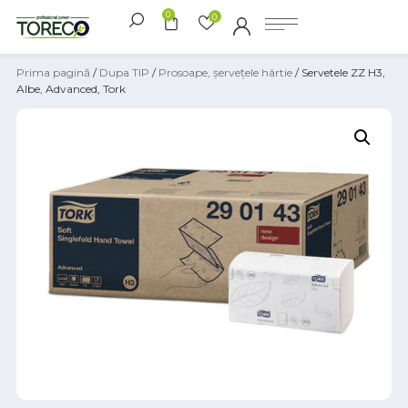
0
0
Prima pagină
/
Dupa TIP
/
Prosoape, șervețele hârtie
/ Servetele ZZ H3,
Albe, Advanced, Tork