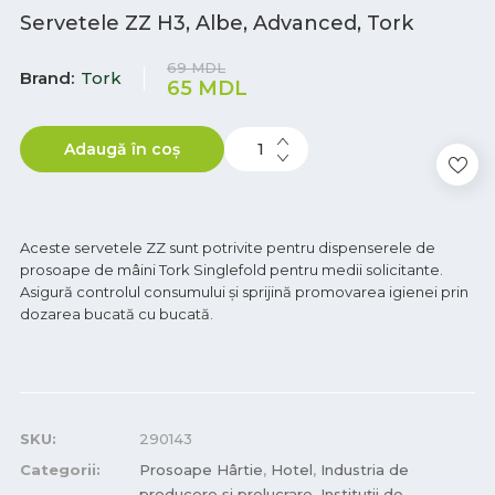
Servetele ZZ H3, Albe, Advanced, Tork
69
MDL
Brand
Tork
65
MDL
Adaugă în coș
Aceste servetele ZZ sunt potrivite pentru dispenserele de
prosoape de mâini Tork Singlefold pentru medii solicitante.
Asigură controlul consumului și sprijină promovarea igienei prin
dozarea bucată cu bucată.
SKU:
290143
Categorii:
Prosoape Hârtie
,
Hotel
,
Industria de
producere și prelucrare
,
Instituții de