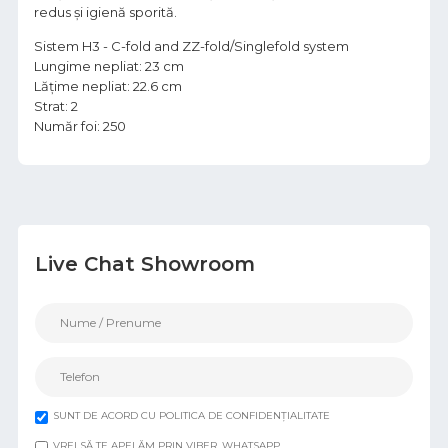
redus și igienă sporită.
Sistem H3 - C-fold and ZZ-fold/Singlefold system
Lungime nepliat: 23 cm
Lățime nepliat: 22.6 cm
Strat: 2
Număr foi: 250
Live Chat Showroom
SUNT DE ACORD CU POLITICA DE CONFIDENȚIALITATE
VREI SĂ TE APELĂM PRIN VIBER, WHATSAPP