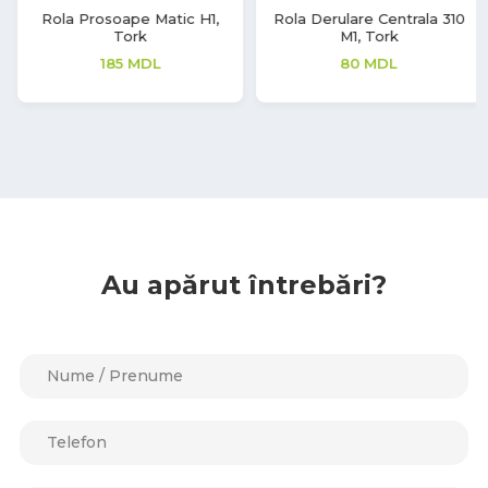
Rola Derulare Centrala 310
Servetele ZZ, H3, Albe,
M1, Tork
Advanced, 2 straturi, Tork
80
MDL
46
MDL
Au apărut întrebări?