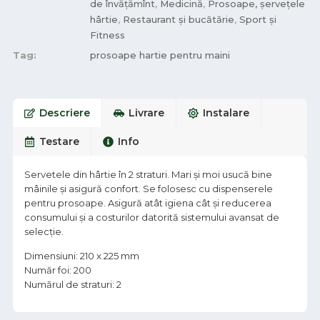
de învățămînt
,
Medicină
,
Prosoape, șervețele
hârtie
,
Restaurant și bucătărie
,
Sport și
Fitness
Tag:
prosoape hartie pentru maini
Descriere
Livrare
Instalare
Testare
Info
Servetele din hârtie în 2 straturi. Mari și moi usucă bine
mâinile și asigură confort. Se folosesc cu dispenserele
pentru prosoape. Asigură atât igiena cât și reducerea
consumului și a costurilor datorită sistemului avansat de
selecție.
Dimensiuni: 210 x 225 mm
Număr foi: 200
Numărul de straturi: 2