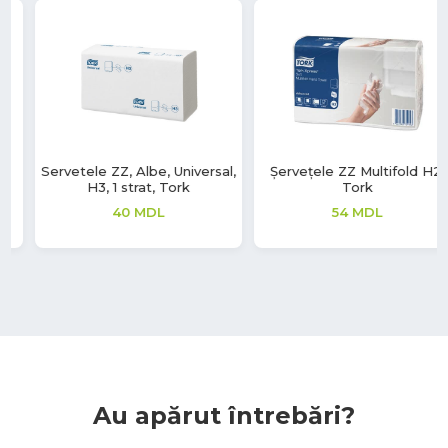
Șervețele ZZ Multifold H2,
Rola Prosoape Matic,
Tork
Advanced, H1, 1 strat, Tork
54
MDL
199
MDL
Au apărut întrebări?