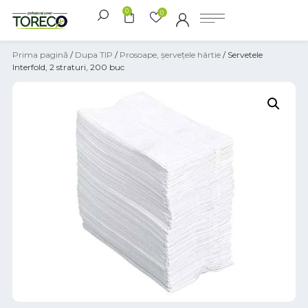
0
0
Prima pagină
/
Dupa TIP
/
Prosoape, șervețele hârtie
/ Servetele
Interfold, 2 straturi, 200 buc