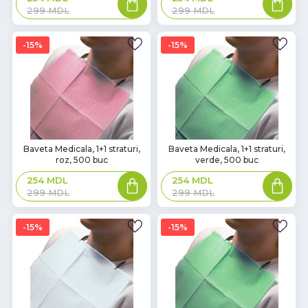
299
MDL
299
MDL
15%
15%
Baveta Medicala, 1+1 straturi,
Baveta Medicala, 1+1 straturi,
roz, 500 buc
verde, 500 buc
254
MDL
254
MDL
299
MDL
299
MDL
15%
15%