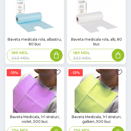
Baveta medicala rola, albastru,
Baveta medicala rola, alb, 80
80 buc
buc
189
MDL
189
MDL
222
MDL
222
MDL
15%
15%
Baveta Medicala, 1+1 straturi,
Baveta Medicala, 1+1 straturi,
violet, 500 buc
galben, 500 buc
254
MDL
254
MDL