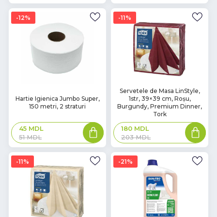
12%
11%
Servetele de Masa LinStyle,
Hartie Igienica Jumbo Super,
1str, 39×39 cm, Roșu,
150 metri, 2 straturi
Burgundy, Premium Dinner,
Tork
45
MDL
180
MDL
51
MDL
203
MDL
11%
21%