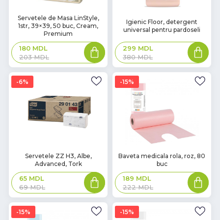
Servetele de Masa LinStyle,
Igienic Floor, detergent
1str, 39×39, 50 buc, Cream,
universal pentru pardoseli
Premium
180
MDL
299
MDL
203
MDL
380
MDL
6%
15%
Servetele ZZ H3, Albe,
Baveta medicala rola, roz, 80
Advanced, Tork
buc
65
MDL
189
MDL
69
MDL
222
MDL
15%
15%