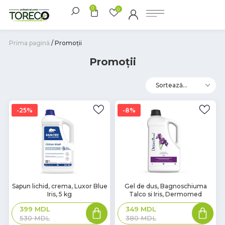
0
0
Prima pagină
/ Promoții
Promoții
25%
8%
Sapun lichid, crema, Luxor Blue
Gel de dus, Bagnoschiuma
Iris, 5 kg
Talco si Iris, Dermomed
399
MDL
349
MDL
530
MDL
380
MDL