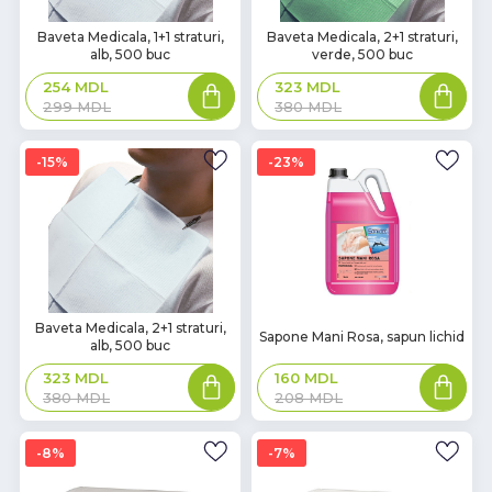
Baveta Medicala, 1+1 straturi,
Baveta Medicala, 2+1 straturi,
alb, 500 buc
verde, 500 buc
254
MDL
323
MDL
299
MDL
380
MDL
15%
23%
Baveta Medicala, 2+1 straturi,
Sapone Mani Rosa, sapun lichid
alb, 500 buc
323
MDL
160
MDL
380
MDL
208
MDL
8%
7%