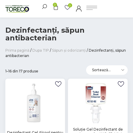
0
0
Dezinfectanți, săpun
antibacterian
Prima pagină
/
Dupa TIP
/
Săpun și odorizanți
/ Dezinfectanți, săpun
antibacterian
1–16 din 17 produse
В
Soluţie Gel Dezinfectant de
В
Dezinfectant Gel Alcool pentru