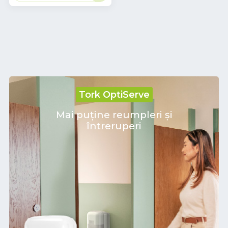
mult
Tork OptiServe
Mai puține reumpleri și
întreruperi