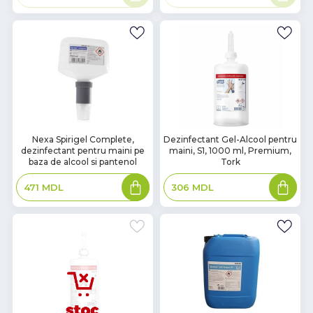
mult
mult
В
В
Nexa Spirigel Complete,
Dezinfectant Gel-Alcool pentru
dezinfectant pentru maini pe
maini, S1, 1000 ml, Premium,
наличии
наличии
baza de alcool si pantenol
Tork
Adaugă
Adaugă
471
MDL
306
MDL
în
în
coș
coș