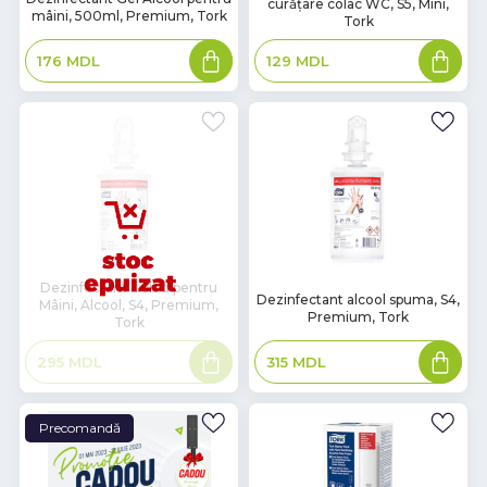
curăţare colac WC, S5, Mini,
наличии
наличии
mâini, 500ml, Premium, Tork
Tork
Adaugă
Adaugă
176
MDL
129
MDL
în
în
coș
coș
Dezinfectant Lichid pentru
В
Dezinfectant alcool spuma, S4,
Mâini, Alcool, S4, Premium,
наличии
Premium, Tork
Tork
Citește
Adaugă
315
MDL
295
MDL
mai
în
mult
coș
Precomandă