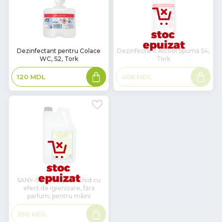
В
Dezinfectant pentru Colace
Dezinfectant Alcool Spuma S4,
WC, S2, Tork
Tork
наличии
Adaugă
Citește
120
MDL
408
MDL
în
mai
coș
mult
SANY-SOAP, Săpun lichid cu
efect de igienizare, fără
parfum, pentru mâini
Citește
390
MDL
mai