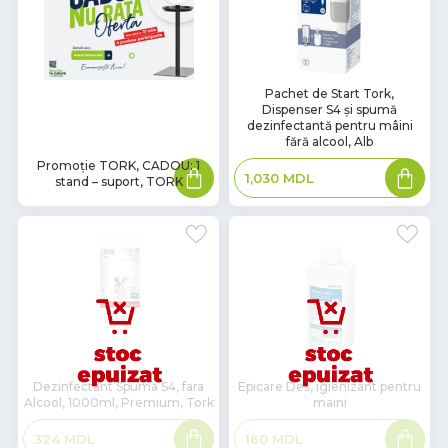
В
Pachet de Start Tork,
Dispenser S4 și spumă
наличии
dezinfectantă pentru mâini
fără alcool, Alb
Promoție TORK, CADOU: 1
Citește
Adaugă
1,030
MDL
mai
în
stand – suport, TORK
mult
coș
Dezinfectant Spuma S4, fara
Epicare Des, igienizant pentru
Alcool, 1000ml, Premium, Tork
maini
Citește
Citește
324
MDL
160
MDL
mai
mai