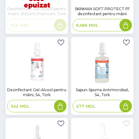
В
Dezinfectant Gel-Alcool pentru
SKINMAN SOFT PROTECT FF
maini, 1000ml, Premium, Tork
dezinfectant pentru mâini
наличии
Citește
Adaugă
306
MDL
6,586
MDL
mai
în
mult
coș
В
В
Dezinfectant Gel-Alcool pentru
Sapun-Spuma Antimicrobial,
mâini, S4, Tork
S4, Tork
наличии
наличии
Adaugă
Adaugă
342
MDL
277
MDL
în
în
coș
coș