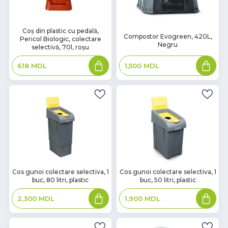
В
Coș din plastic cu pedală,
В
Compostor Evogreen, 420L,
Pericol Biologic, colectare
наличии
наличии
Negru
selectivă, 70l, roșu
Adaugă
Adaugă
1,500
MDL
618
MDL
în
în
coș
coș
В
В
Cos gunoi colectare selectiva, 1
Cos gunoi colectare selectiva, 1
buc, 80 litri, plastic
buc, 50 litri, plastic
наличии
наличии
Adaugă
Adaugă
2,300
MDL
1,900
MDL
în
în
coș
coș