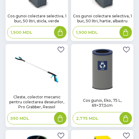
В
В
Cos gunoi colectare selectiva, 1
Cos gunoi colectare selectiva, 1
buc, 50 litri, sticla, verde
buc, 50 litri, hartie, albastru
наличии
наличии
Adaugă
Adaugă
1,900
MDL
1,900
MDL
în
în
coș
coș
В
Cleste, colector mecanic
В
Cos gunoi, Eko, 75 L,
pentru colectarea deseurilor,
наличии
наличии
69×37,5cm
Pro Grabber, Ressol
Adaugă
Adaugă
2,775
MDL
590
MDL
în
în
coș
coș