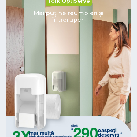
Tork OptiServe
Mai puține reumpleri și
întreruperi