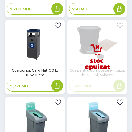
Adaugă
Adaugă
7,700
MDL
750
MDL
în
în
coș
coș
В
Cos gunoi, Caro Hat, 90 L,
Cos pentru compostare + baza,
103x38cm
1buc, 15.3l, bokashi
наличии
Adaugă
Citește
9,721
MDL
1,300
MDL
în
mai
coș
mult