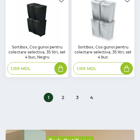
В
В
Sortibox, Cos gunoi pentru
Sortibox, Cos gunoi pentru
colectare selectiva, 35 litri, set
colectare selectiva, 35 litri, set
наличии
наличии
4 buc, Negru
4 buc
Adaugă
Adaugă
1,159
MDL
1,159
MDL
în
în
coș
coș
1
2
3
4