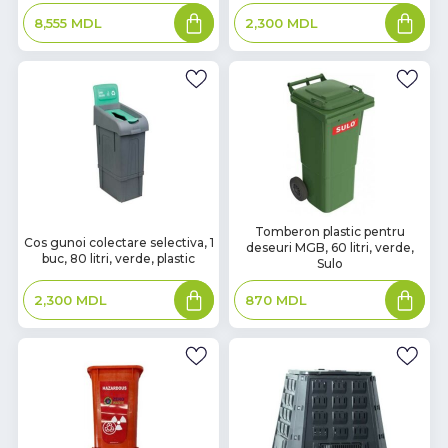
Adaugă
Adaugă
8,555
MDL
2,300
MDL
în
în
coș
coș
В
Tomberon plastic pentru
В
Cos gunoi colectare selectiva, 1
deseuri MGB, 60 litri, verde,
наличии
наличии
buc, 80 litri, verde, plastic
Sulo
Adaugă
Adaugă
2,300
MDL
870
MDL
în
în
coș
coș