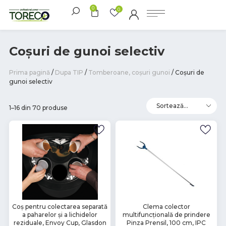
0
0
Coșuri de gunoi selectiv
Prima pagină
/
Dupa TIP
/
Tomberoane, coșuri gunoi
/ Coșuri de
gunoi selectiv
1–16 din 70 produse
В
В
Coș pentru colectarea separată
Clema colector
a paharelor și a lichidelor
multifuncțională de prindere
наличии
наличии
reziduale, Envoy Cup, Glasdon
Pinza Prensil, 100 cm, IPC