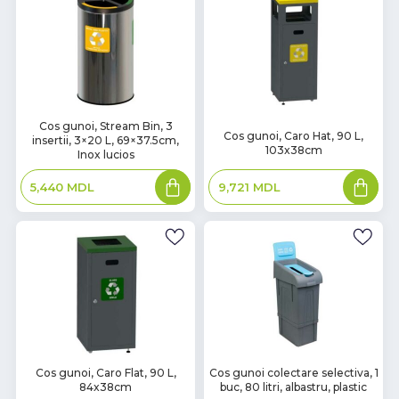
В
Cos gunoi, Stream Bin, 3
В
Cos gunoi, Caro Hat, 90 L,
insertii, 3×20 L, 69×37.5cm,
наличии
наличии
103x38cm
Inox lucios
Adaugă
Adaugă
9,721
MDL
5,440
MDL
în
în
coș
coș
В
В
Cos gunoi, Caro Flat, 90 L,
Cos gunoi colectare selectiva, 1
84x38cm
buc, 80 litri, albastru, plastic
наличии
наличии