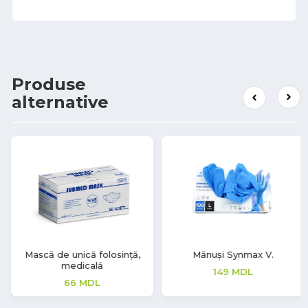
Produse
alternative
Mănuși Synmax V.
Mănuși latex Soft Touch
149
MDL
208
MDL