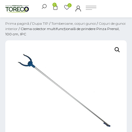
0
0
Prima pagină
/
Dupa TIP
/
Tomberoane, coșuri gunoi
/
Coșuri de gunoi
interior
/ Clema colector multifuncțională de prindere Pinza Prensil,
100 cm, IPC