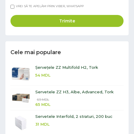
VREI SĂ TE APELĂM PRIN VIBER, WHATSAPP
Trimite
Cele mai populare
Șervețele ZZ Multifold H2, Tork
54
MDL
Servetele ZZ H3, Albe, Advanced, Tork
69
MDL
65
MDL
Servetele Interfold, 2 straturi, 200 buc
31
MDL