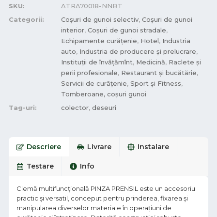
SKU:
ATRA70018-NNBT
Categorii:
Coșuri de gunoi selectiv
,
Coșuri de gunoi
interior
,
Coşuri de gunoi stradale
,
Echipamente curățenie
,
Hotel
,
Industria
auto
,
Industria de producere și prelucrare
,
Instituții de învățămînt
,
Medicină
,
Raclete și
perii profesionale
,
Restaurant și bucătărie
,
Servicii de curățenie
,
Sport și Fitness
,
Tomberoane, coșuri gunoi
Tag-uri:
colector
,
deseuri
Descriere
Livrare
Instalare
Testare
Info
Clemă multifuncțională PINZA PRENSIL este un accesoriu
practic și versatil, conceput pentru prinderea, fixarea și
manipularea diverselor materiale în operațiuni de