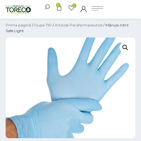
0
0
Prima pagină
/
Dupa TIP
/
Articole Parafarmaceutice
/ Mănuși nitril
Safe Light