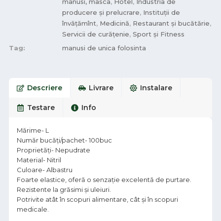
manusi, masca
,
Hotel
,
Industria de
producere și prelucrare
,
Instituții de
învățămînt
,
Medicină
,
Restaurant și bucătărie
,
Servicii de curățenie
,
Sport și Fitness
Tag:
manusi de unica folosinta
Descriere
Livrare
Instalare
Testare
Info
Mărime- L
Număr bucăți/pachet- 100buc
Proprietăți- Nepudrate
Material- Nitril
Culoare- Albastru
Foarte elastice, oferă o senzație excelentă de purtare.
Rezistente la grăsimi și uleiuri.
Potrivite atât în scopuri alimentare, cât și în scopuri
medicale.