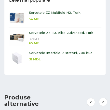
Cele mai populare
Șervețele ZZ Multifold H2, Tork
54
MDL
Servetele ZZ H3, Albe, Advanced, Tork
69
MDL
65
MDL
Servetele Interfold, 2 straturi, 200 buc
31
MDL
Produse
alternative