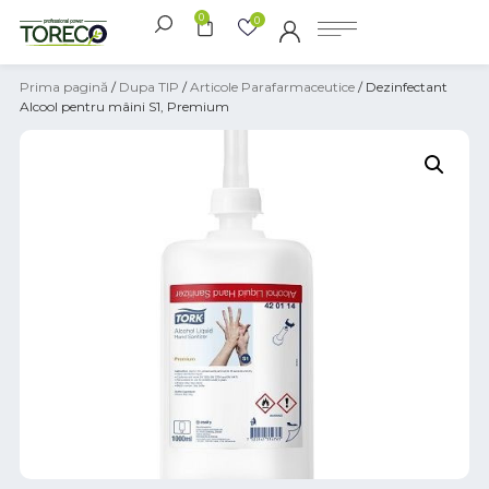
0
0
Prima pagină
/
Dupa TIP
/
Articole Parafarmaceutice
/ Dezinfectant
Alcool pentru mâini S1, Premium