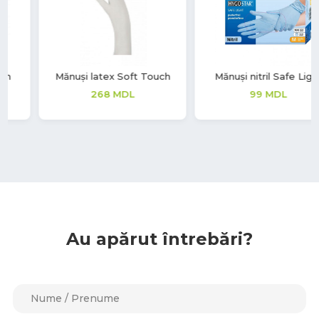
Mănuși nitril Safe Light
Mănuși latex Aurelia Vintage
99
MDL
208
MDL
Au apărut întrebări?