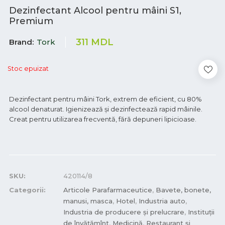
Dezinfectant Alcool pentru mâini S1,
Premium
311
MDL
Brand
Tork
Stoc epuizat
Dezinfectant pentru mâini Tork, extrem de eficient, cu 80%
alcool denaturat. Igienizează și dezinfectează rapid mâinile.
Creat pentru utilizarea frecventă, fără depuneri lipicioase.
SKU:
420114/8
Categorii:
Articole Parafarmaceutice
,
Bavete, bonete,
manusi, masca
,
Hotel
,
Industria auto
,
Industria de producere și prelucrare
,
Instituții
de învățămînt
,
Medicină
,
Restaurant și