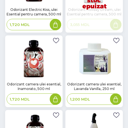
В
Odorizant Electric Kiss, ulei
Odorizant Holiday Dream, ulei
Esential pentru camera, 500 ml
Esential pentru camera, 500 ml
наличии
Adaugă
Citește
1,720
MDL
3,055
MDL
în
mai
coș
mult
В
В
Odorizant camera ulei esential,
Odorizant camera ulei esential,
Inamorato, 500 ml
Lavanda Vanilla, 250 ml
наличии
наличии
Adaugă
Adaugă
1,720
MDL
1,200
MDL
în
în
coș
coș