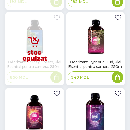
192
MDL
192
MDL
mai
în
mult
coș
В
Odorizant Holiday Dream, ulei
Odorizant Hypnotic Oud, ulei
Esential pentru camera, 250ml
Esential pentru camera, 250ml
наличии
Citește
Adaugă
860
MDL
940
MDL
mai
în
mult
coș