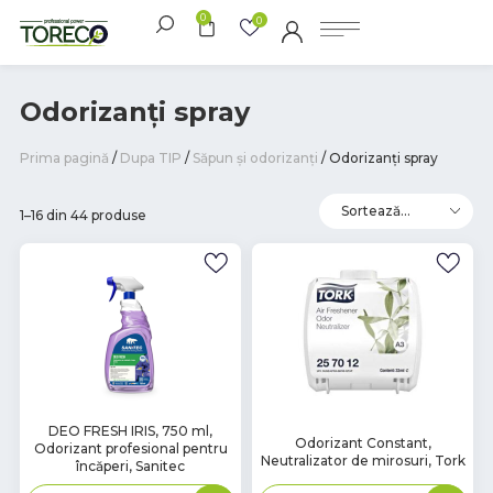
0
0
Odorizanți spray
Prima pagină
/
Dupa TIP
/
Săpun și odorizanți
/ Odorizanți spray
1–16 din 44 produse
В
DEO FRESH IRIS, 750 ml,
В
Odorizant Constant,
Odorizant profesional pentru
наличии
наличии
Neutralizator de mirosuri, Tork
încăperi, Sanitec