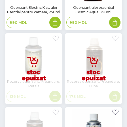
В
В
Odorizant Electric Kiss, ulei
Odorizant ulei essential
Esential pentru camera, 250ml
Cosmic Aqua, 250ml
наличии
наличии
Adaugă
Adaugă
990
MDL
990
MDL
în
în
coș
coș
Rezerva odorizant, Proandare,
Rezerva odorizant, Proandare,
Petals
Luna
Citește
Citește
136
MDL
173
MDL
mai
mai
mult
mult