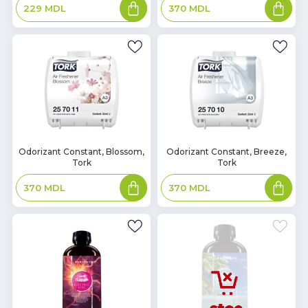
Adaugă
Adaugă
370
MDL
229
MDL
în
în
coș
coș
В
В
Odorizant Constant, Blossom,
Odorizant Constant, Breeze,
Tork
Tork
наличии
наличии
Adaugă
Adaugă
370
MDL
370
MDL
în
în
coș
coș