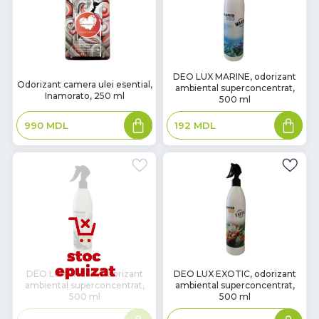
В
DEO LUX MARINE, odorizant
В
Odorizant camera ulei esential,
ambiental superconcentrat,
наличии
наличии
Inamorato, 250 ml
500 ml
Adaugă
Adaugă
990
MDL
192
MDL
în
în
coș
coș
В
DEO LUX FRESH, odorizant
DEO LUX EXOTIC, odorizant
ambiental superconcentrat,
ambiental superconcentrat,
наличии
500 ml
500 ml
Citește
Adaugă