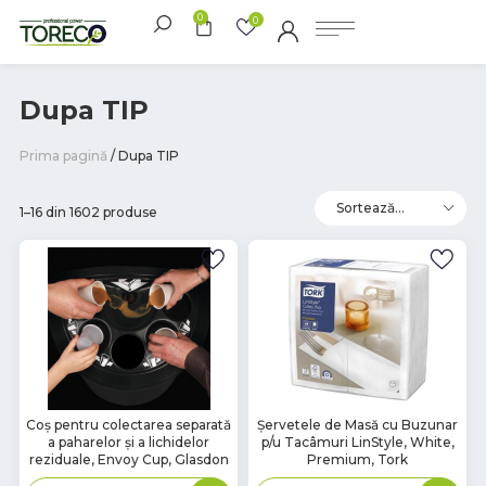
0
0
Dupa TIP
Prima pagină
/ Dupa TIP
1–16 din 1602 produse
В
В
Coș pentru colectarea separată
Șervetele de Masă cu Buzunar
a paharelor și a lichidelor
p/u Tacâmuri LinStyle, White,
наличии
наличии
reziduale, Envoy Cup, Glasdon
Premium, Tork