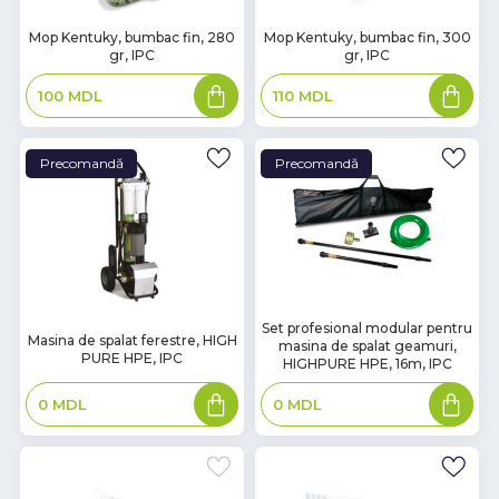
В
В
Mop Kentuky, bumbac fin, 280
Mop Kentuky, bumbac fin, 300
gr, IPC
gr, IPC
наличии
наличии
Adaugă
Adaugă
100
MDL
110
MDL
în
în
coș
coș
Precomandă
Precomandă
Set profesional modular pentru
Masina de spalat ferestre, HIGH
masina de spalat geamuri,
PURE HPE, IPC
HIGHPURE HPE, 16m, IPC
Adaugă
Adaugă
0
MDL
0
MDL
în
în
coș
coș