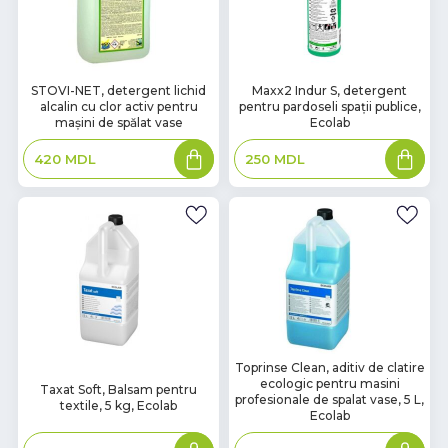
В
В
STOVI-NET, detergent lichid
Maxx2 Indur S, detergent
alcalin cu clor activ pentru
pentru pardoseli spații publice,
наличии
наличии
mașini de spălat vase
Ecolab
Adaugă
Adaugă
420
MDL
250
MDL
în
în
coș
coș
В
Toprinse Clean, aditiv de clatire
В
ecologic pentru masini
наличии
Taxat Soft, Balsam pentru
наличии
profesionale de spalat vase, 5 L,
textile, 5 kg, Ecolab
Ecolab
Adaugă
Adaugă