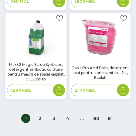
780
MDL
1,800
MDL
în
în
coș
coș
В
Maxx2 Magic Scrub Synbiotic,
В
Oasis Pro Acid Bath, detergent
detergent simbiotic curățare
наличии
наличии
acid pentru zone sanitare, 2 L,
pentru mașini de spălat-aspirat,
Ecolab
5 L, Ecolab
Adaugă
Adaugă
2,170
MDL
1,290
MDL
în
în
coș
coș
1
2
3
4
…
80
81