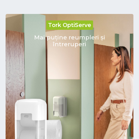
Tork OptiServe
Mai puține reumpleri și
întreruperi