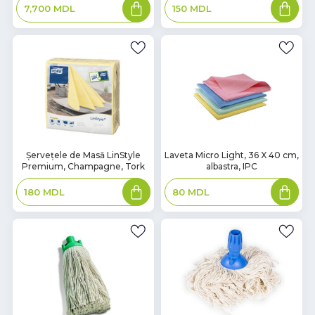
Adaugă
Adaugă
7,700
MDL
150
MDL
în
în
coș
coș
В
В
Șervețele de Masă LinStyle
Laveta Micro Light, 36 X 40 cm,
Premium, Champagne, Tork
albastra, IPC
наличии
наличии
Adaugă
Adaugă
180
MDL
80
MDL
în
în
coș
coș