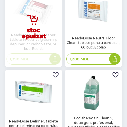
Readydose Oven Cleaner,
В
ReadyDose Neutral Floor
tablete împotriva grăsimii și
наличии
Clean, tablete pentru pardoseli,
depunerilor carbonizate, 50
60 buc, Ecolab
buc, Ecolab
Citește
Adaugă
1,200
MDL
1,390
MDL
mai
în
mult
coș
В
Ecolab Regain Clean S,
В
ReadyDose Delimer, tablete
detergent profesional,
наличии
наличии
pentru eliminarea calcarului,