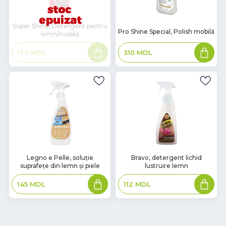
Super Shine, Detergent pentru
В
Pro Shine Special, Polish mobilă
lemn/mobilă
наличии
Citește
Adaugă
310
MDL
170
MDL
mai
în
mult
coș
В
В
Legno e Pelle, soluție
Bravo, detergent lichid
suprafețe din lemn și piele
lustruire lemn
наличии
наличии
Adaugă
Adaugă
145
MDL
112
MDL
în
în
coș
coș