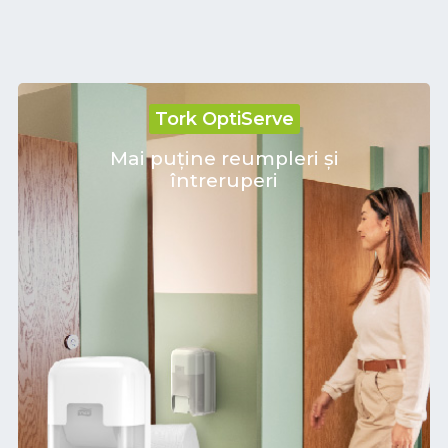
Tork OptiServe
Mai puține reumpleri și
întreruperi