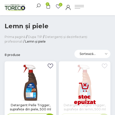
0
0
Lemn și piele
Prima pagină
/
Dupa TIP
/
Detergenți și dezinfectanți
profesionali
/ Lemn și piele
8 produse
В
Detergent Pelle Trigger,
Detergent Legno Trigger,
suprafeţe din piele, 500 ml
suprafeţe din lemn, 500 ml
наличии