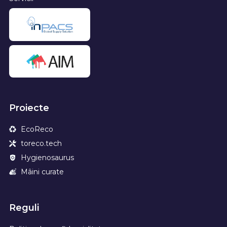
Proiecte
EcoReco
toreco.tech
Hygienosaurus
Mâini curate
Reguli