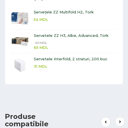
Șervețele ZZ Multifold H2, Tork
54
MDL
Servetele ZZ H3, Albe, Advanced, Tork
69
MDL
65
MDL
Servetele Interfold, 2 straturi, 200 buc
31
MDL
Produse
compatibile