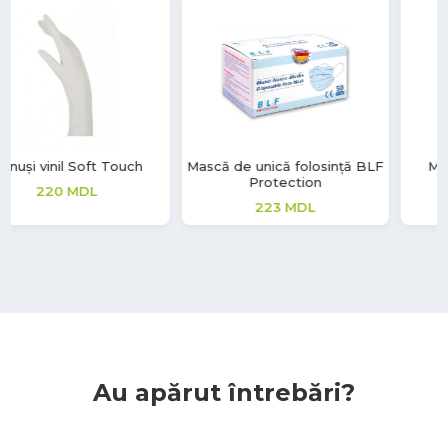
Mască de unică folosință BLF
Mănuși vinil Soft Touch
Protection
220
MDL
223
MDL
Au apărut întrebări?