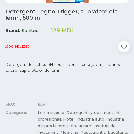
Detergent Legno Trigger, suprafeţe din
lemn, 500 ml
129
MDL
Brand
Sanitec
Stoc epuizat
Detergent delicat cu pH neutru pentru curăţarea şi hrănirea
tuturor suprafeţelor de lemn.
SKU:
1834
Categorii:
Lemn și piele
,
Detergenți și dezinfectanți
profesionali
,
Hotel
,
Industria auto
,
Industria
de producere și prelucrare
,
Instituții de
învățămînt
,
Medicină
,
Restaurant și bucătărie
,