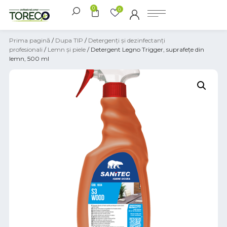
0
0
Prima pagină
/
Dupa TIP
/
Detergenți și dezinfectanți
profesionali
/
Lemn și piele
/ Detergent Legno Trigger, suprafeţe din
lemn, 500 ml