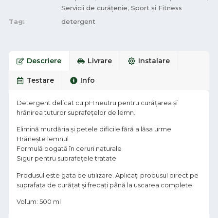
Servicii de curățenie
,
Sport și Fitness
Tag:
detergent
Descriere
Livrare
Instalare
Testare
Info
Detergent delicat cu pH neutru pentru curăţarea şi
hrănirea tuturor suprafeţelor de lemn.
Elimină murdăria şi petele dificile fără a lăsa urme
Hrăneşte lemnul
Formulă bogată în ceruri naturale
Sigur pentru suprafeţele tratate
Produsul este gata de utilizare. Aplicaţi produsul direct pe
suprafaţa de curăţat şi frecaţi până la uscarea complete
Volum: 500 ml