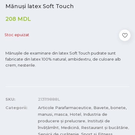
Mănuși latex Soft Touch
208
MDL
Stoc epuizat
Mănușile de examinare din latex Soft Touch pudrate sunt
fabricate din latex 100% natural, ambidextru, de culoare alb
crem, nesterile.
SKU:
213119888L
Categorii:
Articole Parafarmaceutice
,
Bavete, bonete,
manusi, masca
,
Hotel
,
Industria de
producere și prelucrare
,
Instituții de
învățămînt
,
Medicină
,
Restaurant și bucătărie
,
Servicii de curățenie
,
Sport și Fitness