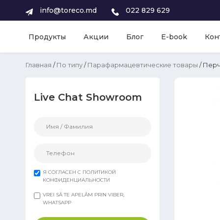
info@toreco.md
022 829 629
Продукты
Акции
Блог
E-book
Кон
Главная
/
По типу
/
Парафармацевтические товары
/ Перч
Live Chat Showroom
Я СОГЛАСЕН С ПОЛИТИКОЙ
КОНФИДЕНЦИАЛЬНОСТИ
VREI SĂ TE APELĂM PRIN VIBER,
WHATSAPP