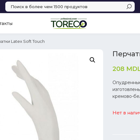
такты
атки Latex Soft Touch
Перчатк
208
MD
Опудренные
изготовлены
кремово-бел
Нет в нали