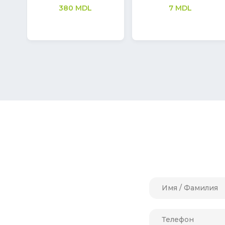
средство для рук S1,
99
MDL
Premium
311
MDL