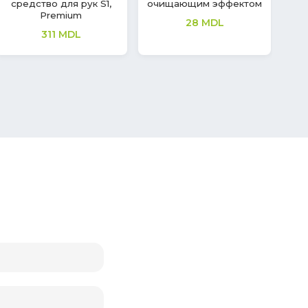
277
MDL
66
MDL