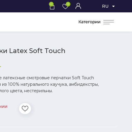
0
0
RU
и Latex Soft Touch
L
 латексные смотровые перчатки Soft Touch
 из 100% натурального каучука, амбидекстры,
ого цвета, нестерильны.
чии