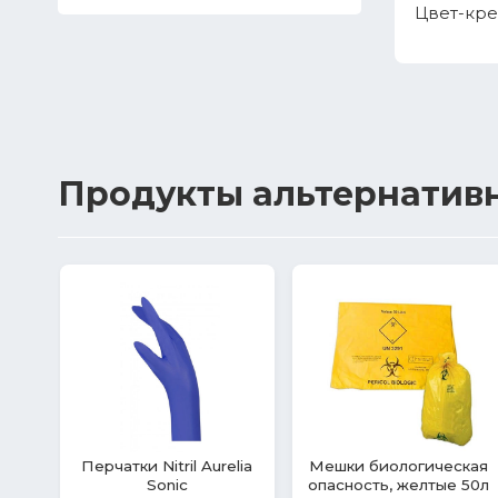
Цвет-кр
Продукты
альтернатив
fe
Перчатки Nitril Safe
Спиртовое
Light
дезинфицирующее