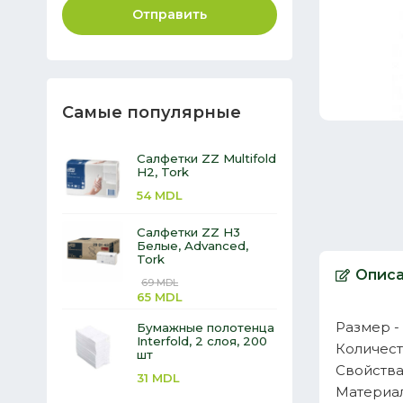
Отправить
Самые популярные
Салфетки ZZ Multifold
H2, Tork
54
MDL
Салфетки ZZ H3
Белые, Advanced,
Tork
Опис
69
MDL
65
MDL
Размер -
Бумажные полотенца
Interfold, 2 слоя, 200
Количест
шт
Свойств
31
MDL
Материал