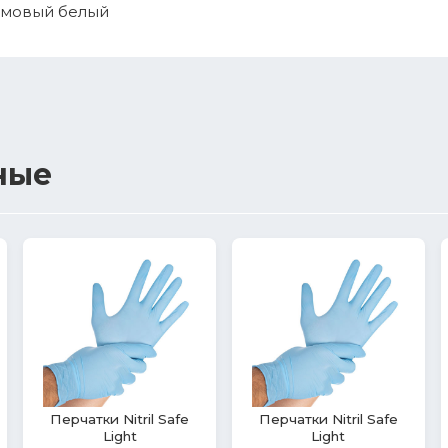
емовый белый
ные
Влажные салфетки с
Перчатки Nitril Aurelia
гигиеническим и
Sonic