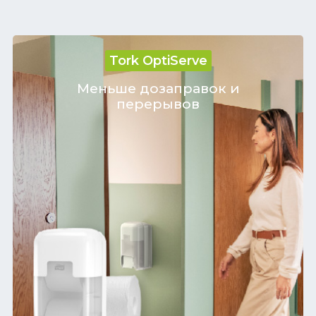
Tork OptiServe
Меньше дозаправок и
перерывов