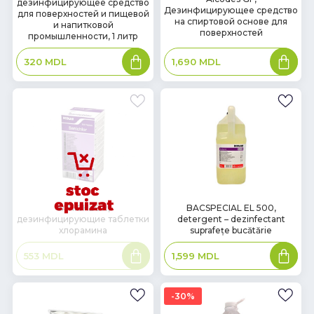
дезинфицирующее средство
наличии
наличии
Дезинфицирующее средство
для поверхностей и пищевой
на спиртовой основе для
и напитковой
поверхностей
промышленности, 1 литр
В
В
1,690
MDL
320
MDL
корзину
корзин
В
SANICHLOR,
BACSPECIAL EL 500,
дезинфицирующие таблетки
detergent – dezinfectant
наличии
хлорамина
suprafețe bucătărie
Подробнее
В
553
MDL
1,599
MDL
корзин
30%