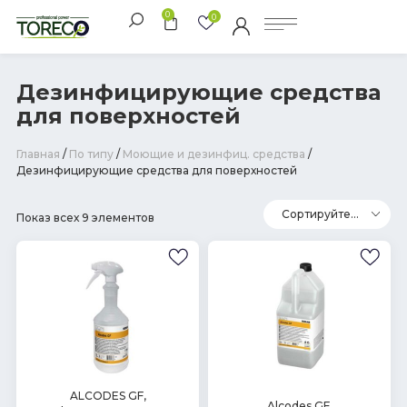
0
0
Дезинфицирующие средства
для поверхностей
Главная
/
По типу
/
Моющие и дезинфиц. средства
/
Дезинфицирующие средства для поверхностей
Показ всех 9 элементов
В
ALCODES GF,
В
Alcodes GF,