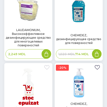
В
LAUDAMONIUM,
В
Высокоэффективное
наличии
CHEMIDEZ,
наличии
дезинфицирующее средство
дезинфицирующее средство
для многоцелевых
для поверхностей
поверхностей
В
В
1,020
MDL
714
MDL
2,249
MDL
корзину
корзин
20%
В
ALCODES,
CHEMIDEZ,