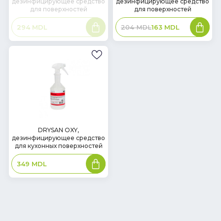
дезинфицирующее средство
дезинфицирующее средство
наличии
для поверхностей
для поверхностей
Подробнее
В
294
MDL
204
MDL
163
MDL
корзин
В
DRYSAN OXY,
дезинфицирующее средство
наличии
для кухонных поверхностей
В
349
MDL
корзину