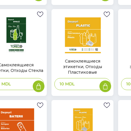
В
В
Самоклеящиеся
Самоклеящиеся
этикетки, Отходы
наличии
нал
ичии
етки, Отходы Стекла
Пластиковые
В
В
0
MDL
10
MDL
1
корзину
корзину