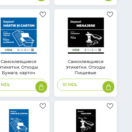
В
Самоклеящиеся
Самоклеящиеся
этикетки, Отходы
этикетки, Отходы
ичии
наличии
Бумага, картон
Пищевые
В
В
0
MDL
10
MDL
корзину
корзину