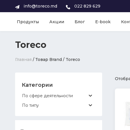
info@toreco.md
022 829 629
Продукты
Акции
Блог
E-book
Кон
Toreco
Главная
/ Товар Brand / Toreco
Отобра
Категории
По сфере деятельности
По типу