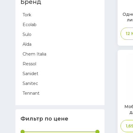
Бренд
В
Одно
Tork
нал
ли
Ecolab
12
Sulo
Alda
Chem Italia
Ressol
Sanidet
Sanitec
Tennant
Sprintus
В
Моб
нал
д
Hygostar
Фильтр по цене
Toreco
1,6
Glasdon