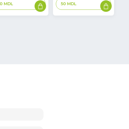
В
В
80
MDL
50
MDL
корзину
корзину
3