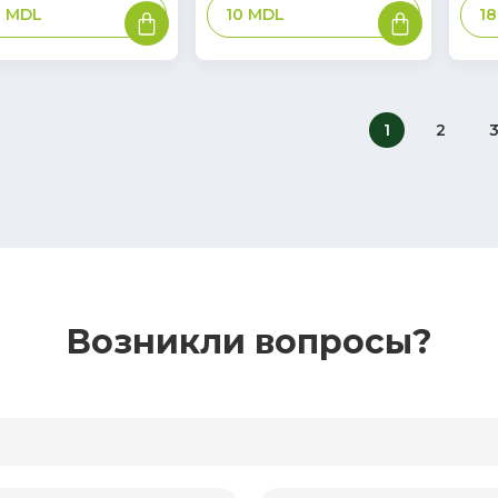
В
В
0
MDL
10
MDL
1
корзину
корзину
1
2
Возникли вопросы?