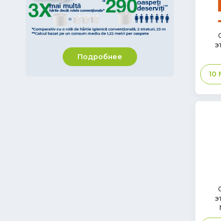
Vileda Professional
Biopack Trading Bokashi
В
э
Afacan Plastik
нал
Подробнее
Pudu Robotics
10
Tongxi Tech. CO.LTD
NatureStar
IPC by Tennant
В
э
нал