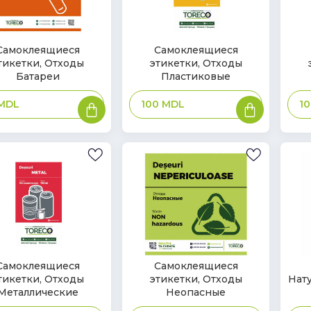
В
В
Самоклеящиеся
Самоклеящиеся
тикетки, Отходы
этикетки, Отходы
ичии
наличии
нал
Батареи
Пластиковые
В
В
MDL
100
MDL
1
корзину
корзину
В
В
Самоклеящиеся
Самоклеящиеся
тикетки, Отходы
этикетки, Отходы
Нат
ичии
наличии
нал
Металлические
Неопасные