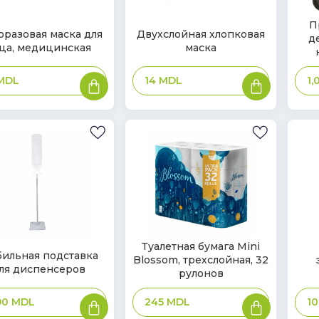
В
П
В
разовая маска для
Двухслойная хлопковая
д
нал
ичии
наличии
ца, медицинская
маска
В
В
MDL
14
MDL
1
корзину
корзину
В
В
Туалетная бумага Mini
ильная подставка
Blossom, трехслойная, 32
наличии
нал
ичии
ля диспенсеров
рулонов
В
В
90
MDL
245
MDL
1
корзину
корзину