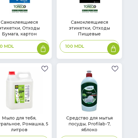
В
Самоклеящиеся
Самоклеящиеся
этикетки, Отходы
этикетки, Отходы
ичии
наличии
Бумага, картон
Пищевые
В
В
00
MDL
100
MDL
корзину
корзину
В
Мыло для тебя,
Средство для мытья
уральное, Ромашка, 5
посуды, Profilab-7,
ичии
наличии
литров
яблоко