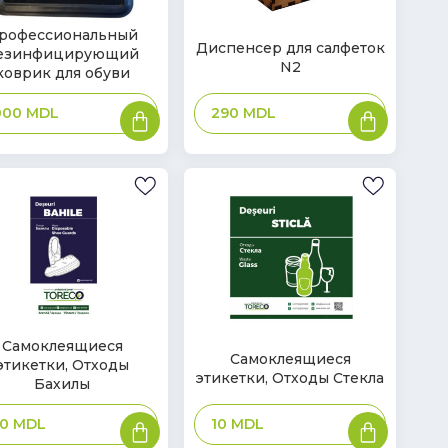
рофессиональный
В
Диспенсер для салфеток
езинфицирующий
ичии
наличии
N2
коврик для обуви
В
В
290
MDL
,000
MDL
корзину
корзину
Самоклеящиеся
В
Самоклеящиеся
этикетки, Отходы
ичии
наличии
этикетки, Отходы Стекла
Бахилы
В
В
10
MDL
00
MDL
корзину
корзину