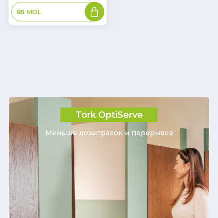
В
85
MDL
корзину
Tork OptiServe
Меньше дозаправок и перерывов