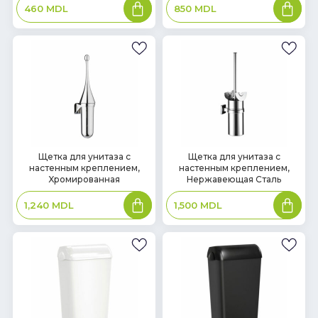
В
В
460
MDL
850
MDL
корзину
корзин
В
В
Щетка для унитаза с
Щетка для унитаза с
настенным креплением,
настенным креплением,
наличии
наличии
Xромированная
Нержавеющая Сталь
В
В
1,240
MDL
1,500
MDL
корзину
корзин