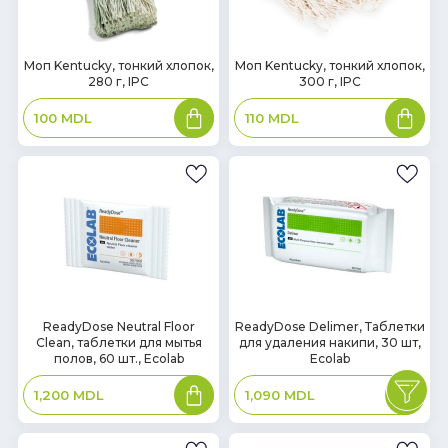
В
В
Моп Kentucky, тонкий хлопок,
Моп Kentucky, тонкий хлопок,
280 г, IPC
300 г, IPC
наличии
наличии
В
В
100
MDL
110
MDL
корзину
корзин
В
В
ReadyDose Neutral Floor
ReadyDose Delimer, Таблетки
Clean, таблетки для мытья
для удаления накипи, 30 шт,
наличии
наличии
полов, 60 шт., Ecolab
Ecolab
В
В
1,200
MDL
1,090
MDL
корзину
корзин