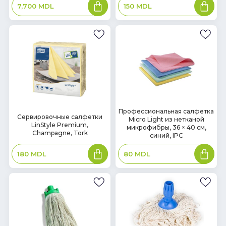
В
В
7,700
MDL
150
MDL
корзину
корзин
В
Профессиональная салфетка
В
Сервировочные салфетки
Micro Light из нетканой
наличии
наличии
LinStyle Premium,
микрофибры, 36 × 40 см,
Champagne, Tork
синий, IPC
В
В
180
MDL
80
MDL
корзину
корзин