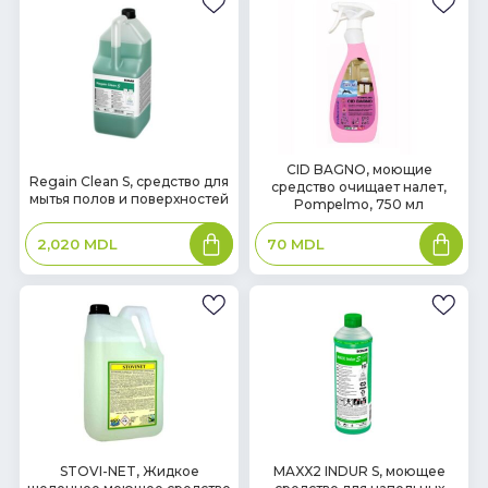
В
CID BAGNO, моющие
В
Regain Clean S, средство для
средство очищает налет,
наличии
наличии
мытья полов и поверхностей
Pompelmo, 750 мл
В
В
2,020
MDL
70
MDL
корзину
корзин
В
В
STOVI-NET, Жидкое
MAXX2 INDUR S, моющее