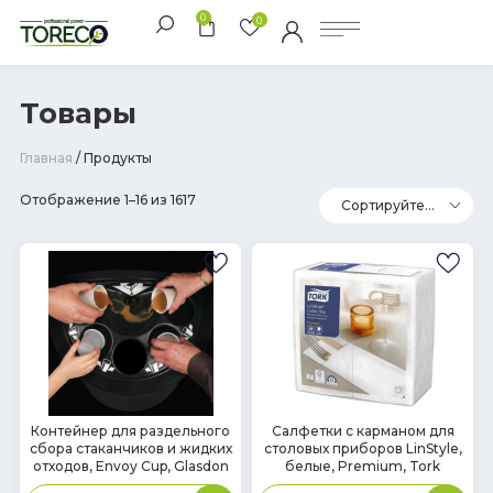
0
0
Товары
Главная
/ Продукты
Отображение 1–16 из 1617
В
В
Контейнер для раздельного
Салфетки с карманом для
сбора стаканчиков и жидких
столовых приборов LinStyle,
наличии
наличии
отходов, Envoy Cup, Glasdon
белые, Premium, Tork