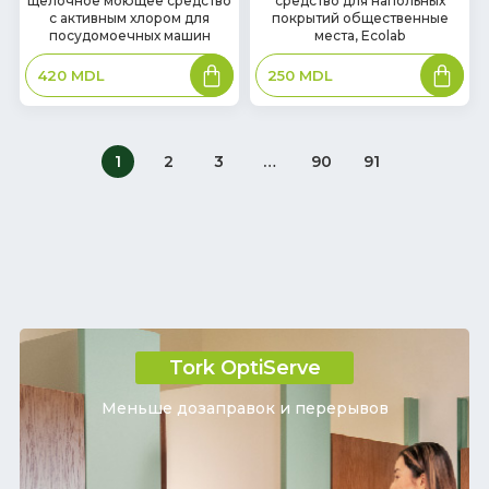
щелочное моющее средство
средство для напольных
наличии
наличии
с активным хлором для
покрытий общественные
посудомоечных машин
места, Ecolab
В
В
420
MDL
250
MDL
корзину
корзин
1
2
3
…
90
91
Tork OptiServe
Меньше дозаправок и перерывов