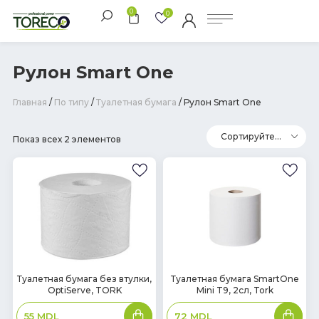
0
0
Рулон Smart One
Главная
/
По типу
/
Туалетная бумага
/ Рулон Smart One
Показ всех 2 элементов
В
В
Туалетная бумага без втулки,
Туалетная бумага SmartOne
OptiServe, TORK
Mini T9, 2сл, Tork
наличии
наличии
В
В
55
MDL
72
MDL
корзину
корзин