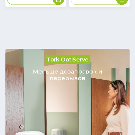
Tork OptiServe
Меньше дозаправок и
перерывов