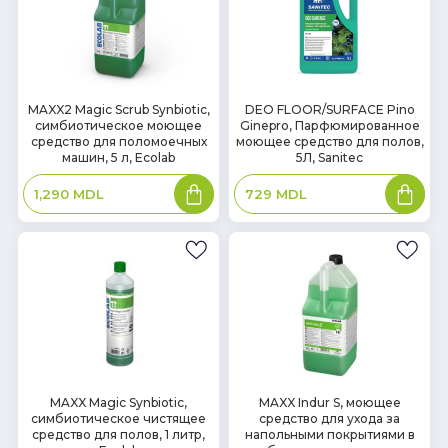
В
В
MAXX2 Magic Scrub Synbiotic,
DEO FLOOR/SURFACE Pino
симбиотическое моющее
Ginepro, Парфюмированное
наличии
наличии
средство для поломоечных
моющее средство для полов,
машин, 5 л, Ecolab
5Л, Sanitec
В
В
1,290
MDL
729
MDL
корзину
корзин
В
В
MAXX Magic Synbiotic,
MAXX Indur S, моющее
симбиотическое чистящее
средство для ухода за
наличии
наличии
средство для полов, 1 литр,
напольными покрытиями в