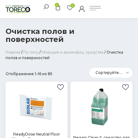
0
0
Очистка полов и
поверхностей
Главная
/
По типу
/
Моющие и дезинфиц. средства
/ Очистка
полов и поверхностей
Отображение 1–16 из 85
В
ReadyDose Neutral Floor
В
Regain Clean S, средство для