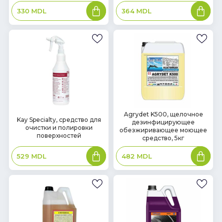
В
В
330
MDL
364
MDL
корзину
корзин
В
Agrydet K500, щелочное
В
Kay Specialty, средство для
дезинфицирующее
наличии
наличии
очистки и полировки
обезжиривающее моющее
поверхностей
средство, 5кг
В
В
529
MDL
482
MDL
корзину
корзин