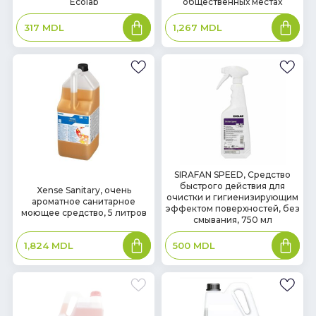
Ecolab
общественных местах
В
В
317
MDL
1,267
MDL
корзину
корзин
В
SIRAFAN SPEED, Средство
В
быстрого действия для
наличии
Xense Sanitary, очень
наличии
очистки и гигиенизирующим
ароматное санитарное
эффектом поверхностей, без
моющее средство, 5 литров
смывания, 750 мл
В
В
1,824
MDL
500
MDL
корзину
корзин