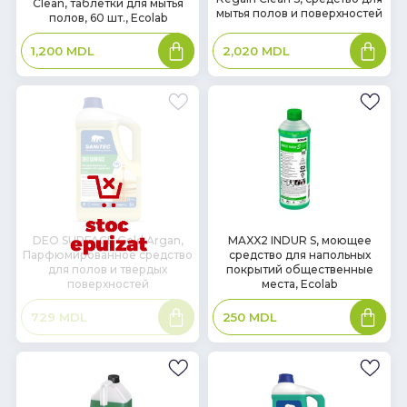
Clean, таблетки для мытья
наличии
наличии
мытья полов и поверхностей
полов, 60 шт., Ecolab
В
В
2,020
MDL
1,200
MDL
корзину
корзин
В
DEO SURFACE Gold Argan,
MAXX2 INDUR S, моющее
Парфюмированное средство
средство для напольных
наличии
для полов и твердых
покрытий общественные
поверхностей
места, Ecolab
Подробнее
В
729
MDL
250
MDL
корзин