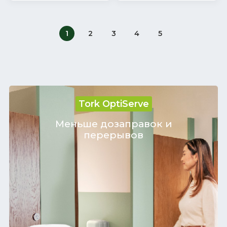
1
2
3
4
5
Tork OptiServe
Меньше дозаправок и
перерывов