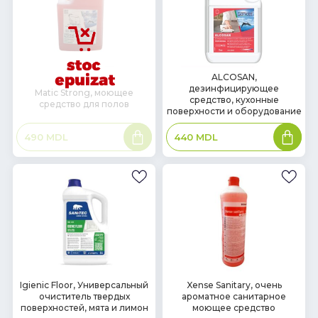
В
ALCOSAN,
дезинфицирующее
наличии
Matic Strong, моющее
средство, кухонные
средство для полов
поверхности и оборудование
Подробнее
В
490
MDL
440
MDL
корзин
В
В
Igienic Floor, Универсальный
Xense Sanitary, очень
очиститель твердых
ароматное санитарное
наличии
наличии
поверхностей, мята и лимон
моющее средство