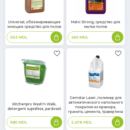
В
В
Universal, обезжиривающее
Matic Strong, средство для
моющее средство для полов
мытья полов
наличии
наличии
В
В
263
MDL
450
MDL
корзину
корзин
В
Gemstar Laser, полимер для
В
автоматического напольного
наличии
Kitchenpro Wash’n Walk,
наличии
покрытия из мрамора,
detergent suprafețe, pardoseli
гранита, цемента, травертина
В
В
985
MDL
2,478
MDL
корзину
корзин