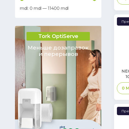
0
—
11400
Tara
Keivac
Пре
Kaivac
Tork OptiServe
MP SERVICE S.R.L.
EUROPLAST
Меньше дозаправок
и перерывов
FRANZ MENSCH GmbH
Santa Gemma Trading Company
S.R.L.
NE
1
Fluxo
0
M
HSM
DHARMA CONSTRUCT SRL SC
PROSPERPLAST
Пре
Bournas Medicals
WillMop