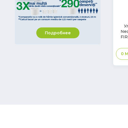
Vileda Professional
Biopack Trading Bokashi
У
Afacan Plastik
Neo
Подробнее
Pudu Robotics
FIR
Tongxi Tech. CO.LTD
0
M
NatureStar
IPC by Tennant