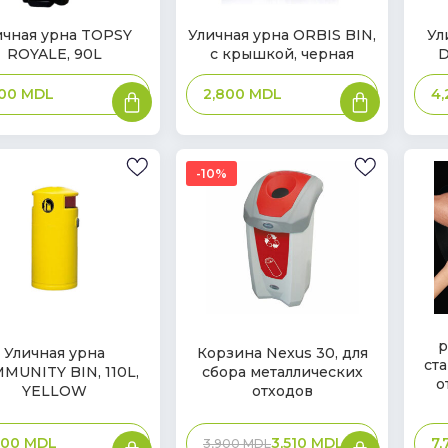
В
В
ичная урна TOPSY
Уличная урна ORBIS BIN,
Ул
ROYALE, 90L
с крышкой, черная
D
ичии
наличии
нал
В
В
800
MDL
2,800
MDL
4
корзину
корзину
10%
В
В
р
нал
Уличная урна
Корзина Nexus 30, для
ичии
наличии
ст
MUNITY BIN, 110L,
сбора металлических
о
YELLOW
отходов
В
В
400
MDL
3,510
MDL
7
3,900
MDL