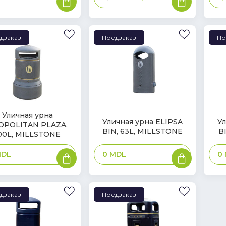
корзину
корзину
дзаказ
Предзаказ
Пр
Уличная урна
Уличная урна ELIPSA
Ул
OPOLITAN PLAZA,
BIN, 63L, MILLSTONE
B
00L, MILLSTONE
В
В
0
MDL
0
DL
корзину
корзину
дзаказ
Предзаказ