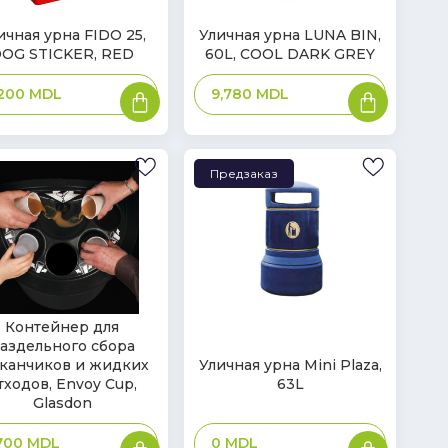
В
ичная урна FIDO 25,
Уличная урна LUNA BIN,
OG STICKER, RED
60L, COOL DARK GREY
ичии
наличии
В
В
,200
MDL
9,780
MDL
корзину
корзину
Предзаказ
Контейнер для
аздельного сбора
ичии
аканчиков и жидких
Уличная урна Mini Plaza,
тходов, Envoy Cup,
63L
Glasdon
В
В
,700
MDL
0
MDL