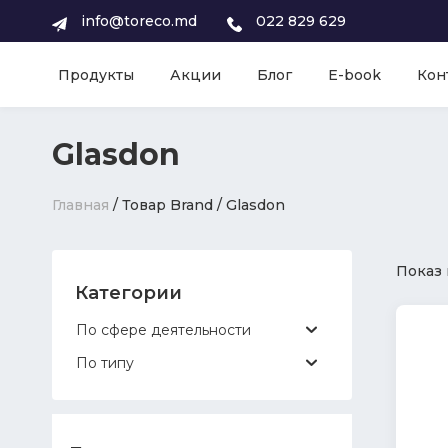
info@toreco.md
022 829 629
Продукты
Акции
Блог
E-book
Кон
Glasdon
Главная
/ Товар Brand / Glasdon
Показ 
Категории
По сфере деятельности
По типу