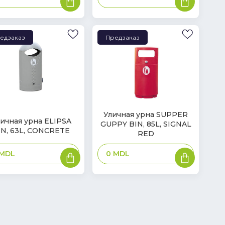
корзину
корзину
едзаказ
Предзаказ
Уличная урна SUPPER
ичная урна ELIPSA
GUPPY BIN, 85L, SIGNAL
IN, 63L, CONCRETE
RED
В
В
MDL
0
MDL
корзину
корзину