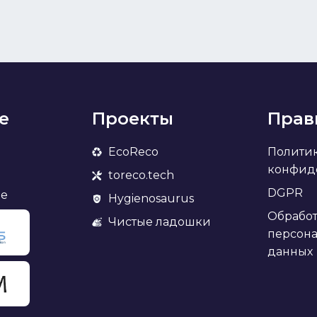
е
Проекты
Прав
EcoReco
Полити
конфид
toreco.tech
DGPR
ие
Hygienosaurus
Обработ
Чистые ладошки
персон
данных