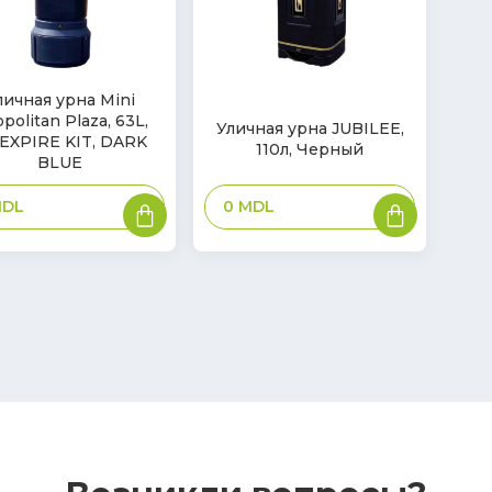
личная урна Mini
politan Plaza, 63L,
Уличная урна JUBILEE,
EXPIRE KIT, DARK
110л, Черный
BLUE
В
В
0
MDL
DL
корзину
корзину