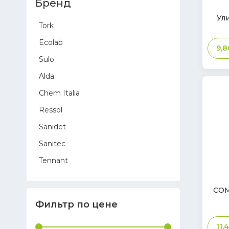
Бренд
В
Ул
Tork
нал
Ecolab
9,
Sulo
Alda
Chem Italia
Ressol
Sanidet
Sanitec
Tennant
В
Sprintus
нал
COM
Hygostar
Фильтр по цене
Toreco
11,
Glasdon