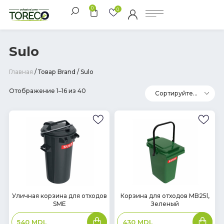
0
0
Sulo
Главная
/ Товар Brand / Sulo
Отображение 1–16 из 40
В
В
Уличная корзина для отходов
Корзина для отходов MB25l,
SME
Зеленый
наличии
наличии
В
В
540
MDL
430
MDL
корзину
корзин