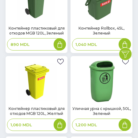
В
В
Контейнер пластиковый для
Контейнер Rollbox, 45L,
отходов MGB 120L, Зеленый
Зеленый
наличии
наличии
В
В
890
MDL
1,040
MDL
корзину
корзин
В
В
Контейнер пластиковый для
Уличная урна с крышкой, 50L,
отходов MGB 120L, Желтый
Зеленый
наличии
наличии
В
В
1,060
MDL
1,200
MDL
корзину
корзин