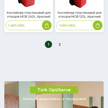
В
В
Контейнер пластиковый для
Контейнер пластиковый для
отходов MGB 240L, Красный
отходов MGB 120L, Красный
наличии
наличии
В
В
1,460
MDL
1,060
MDL
корзину
корзин
1
2
Tork OptiServe
Меньше дозаправок и перерывов