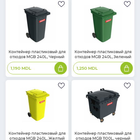
В
В
Контейнер пластиковый для
Контейнер пластиковый для
отходов MGB 240L, Черный
отходов MGB 240L, Зеленый
наличии
наличии
В
В
1,190
MDL
1,250
MDL
корзину
корзин
В
В
Контейнер пластиковый для
Контейнер пластиковый для
отходов MGB 240L, Желтый
отходов MGB 1100L, черный
наличии
наличии