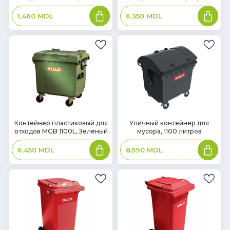
В
В
1,460
MDL
6,350
MDL
корзину
корзин
В
В
Контейнер пластиковый для
Уличный контейнер для
отходов MGB 1100L, Зелёный
мусора, 1100 литров
наличии
наличии
В
В
6,450
MDL
8,590
MDL
корзину
корзин