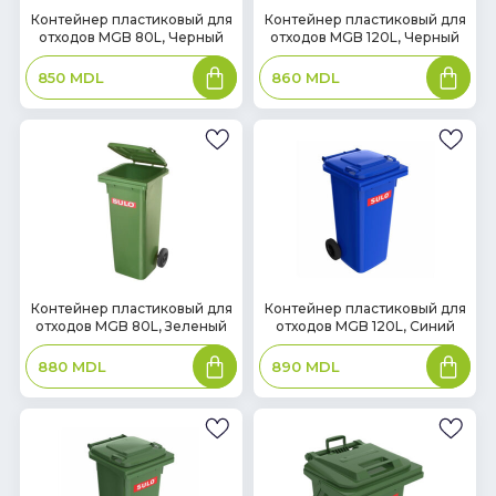
В
В
Контейнер пластиковый для
Контейнер пластиковый для
отходов MGB 80L, Черный
отходов MGB 120L, Черный
наличии
наличии
В
В
850
MDL
860
MDL
корзину
корзин
В
В
Контейнер пластиковый для
Контейнер пластиковый для
отходов MGB 80L, Зеленый
отходов MGB 120L, Cиний
наличии
наличии
В
В
880
MDL
890
MDL
корзину
корзин