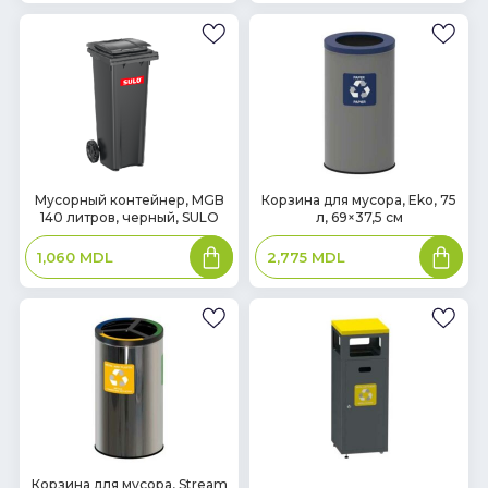
В
В
Мусорный контейнер, MGB
Корзина для мусора, Eko, 75
140 литров, черный, SULO
л, 69×37,5 см
наличии
наличии
В
В
1,060
MDL
2,775
MDL
корзину
корзин
В
Корзина для мусора, Stream