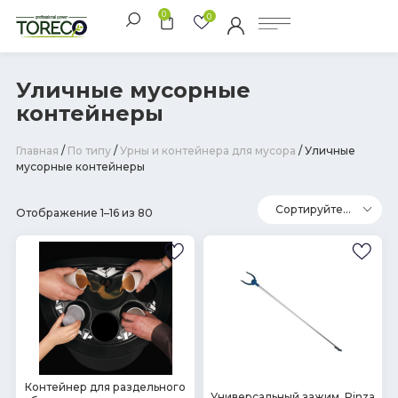
0
0
Уличные мусорные
контейнеры
Главная
/
По типу
/
Урны и контейнера для мусора
/ Уличные
мусорные контейнеры
Отображение 1–16 из 80
В
Контейнер для раздельного
В
Универсальный зажим, Pinza