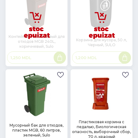
Контейнер пластиковый для
Корзина для мусора, 50 л,
отходов MGB 240L,
Черный, SULO
коричневый, Sulo
Подробнее
Подроб
1,200
MDL
1,250
MDL
В
Пластиковая корзина с
В
Мусорный бак для отходов,
педалью, Биологическая
наличии
наличии
пластик MGB, 60 литров,
опасность, выборочный сбор,
зеленый, Sulo
70 л, красный