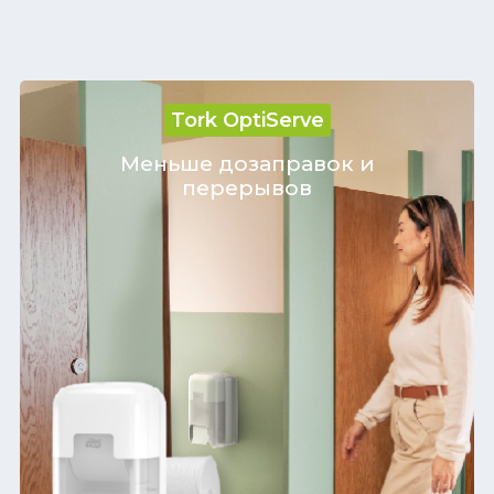
Tork OptiServe
Меньше дозаправок и
перерывов