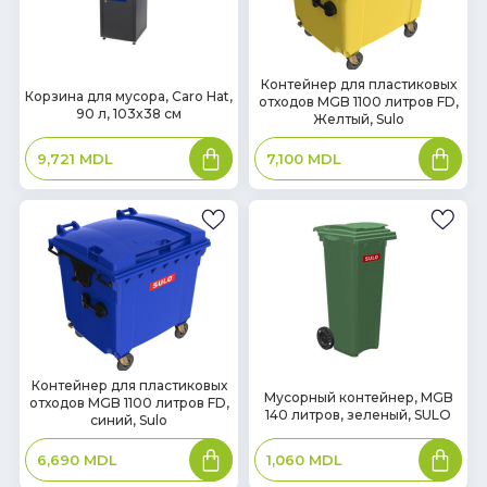
В
Контейнер для пластиковых
В
Корзина для мусора, Caro Hat,
отходов MGB 1100 литров FD,
наличии
наличии
90 л, 103x38 см
Желтый, Sulo
В
В
9,721
MDL
7,100
MDL
корзину
корзин
В
Контейнер для пластиковых
В
Мусорный контейнер, MGB
отходов MGB 1100 литров FD,
наличии
наличии
140 литров, зеленый, SULO
синий, Sulo
В
В
1,060
MDL
6,690
MDL
корзину
корзин