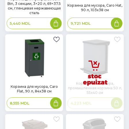
В
Bin, 3 секции, 3×20 л, 69×37.5
наличии
Корзина для мусора, Caro Hat,
наличии
см, глянцевая нержавеющая
90 л, 103x38 см
сталь
В
В
9,721
MDL
5,440
MDL
корзину
корзин
Корзина для мусора,
В
Корзина для мусора, Caro
промышленная корзина 50 л,
наличии
Flat, 90 л, 84x38 см
55x40 см
В
Подроб
8,555
MDL
4,223
MDL
корзину