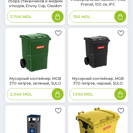
сбора стаканчиков и жидких
наличии
наличии
Prensil, 100 см, IPC
отходов, Envoy Cup, Glasdon
В
В
750
MDL
7,700
MDL
корзину
корзин
В
В
Мусорный контейнер, MGB
Мусорный контейнер, MGB
370 литров, зеленый, SULO
370 литров, черный, SULO
наличии
наличии
В
В
2,040
MDL
1,930
MDL
корзину
корзин