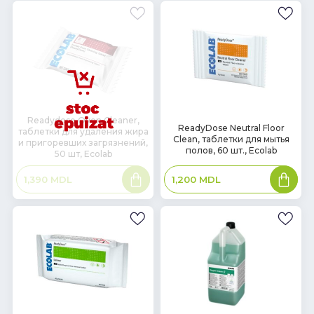
Readydose Oven Cleaner,
В
ReadyDose Neutral Floor
таблетки для удаления жира
наличии
Clean, таблетки для мытья
и пригоревших загрязнений,
полов, 60 шт., Ecolab
50 шт, Ecolab
Подробнее
В
1,200
MDL
1,390
MDL
корзин