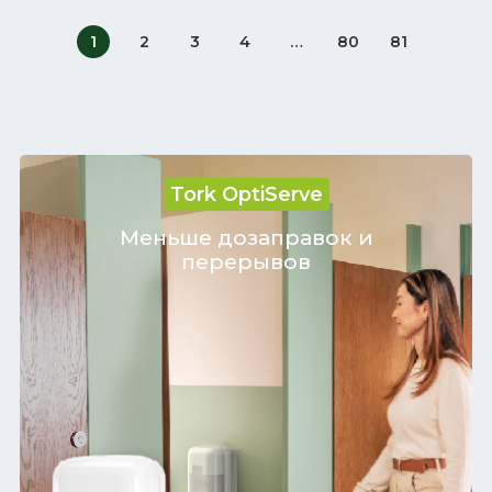
1
2
3
4
…
80
81
Tork OptiServe
Меньше дозаправок и
перерывов