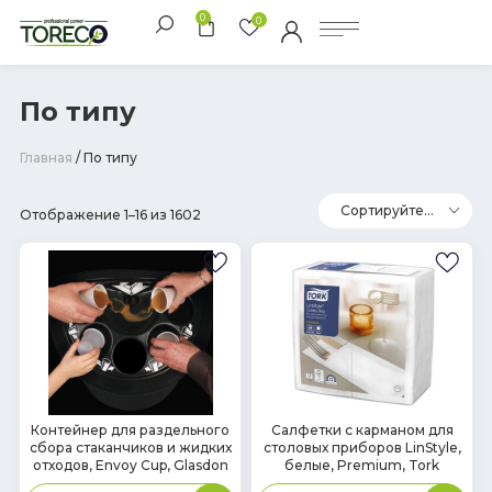
0
0
По типу
Главная
/ По типу
Отображение 1–16 из 1602
В
В
Контейнер для раздельного
Салфетки с карманом для
сбора стаканчиков и жидких
столовых приборов LinStyle,
наличии
наличии
отходов, Envoy Cup, Glasdon
белые, Premium, Tork