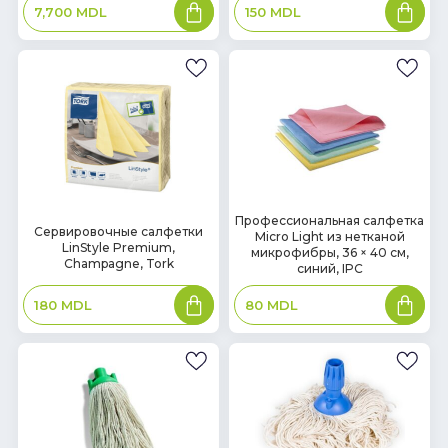
В
В
7,700
MDL
150
MDL
корзину
корзин
В
Профессиональная салфетка
В
Сервировочные салфетки
Micro Light из нетканой
наличии
наличии
LinStyle Premium,
микрофибры, 36 × 40 см,
Champagne, Tork
синий, IPC
В
В
180
MDL
80
MDL
корзину
корзин