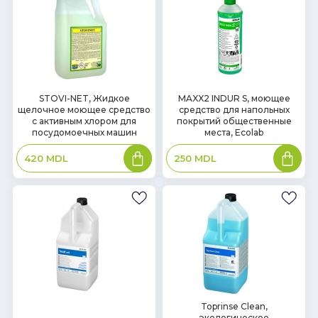
В
В
STOVI-NET, Жидкое
MAXX2 INDUR S, моющее
щелочное моющее средство
средство для напольных
наличии
наличии
с активным хлором для
покрытий общественные
посудомоечных машин
места, Ecolab
В
В
420
MDL
250
MDL
корзину
корзин
В
Toprinse Clean,
экологическое