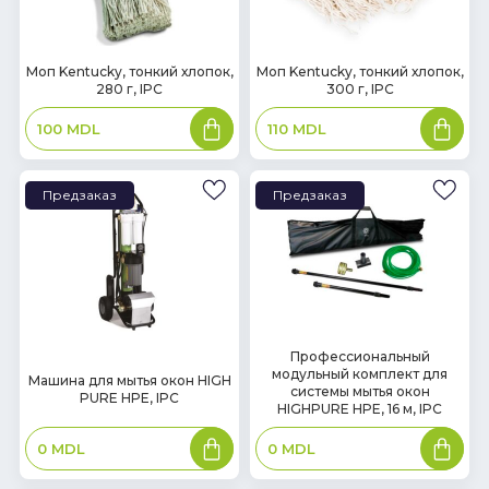
В
В
Моп Kentucky, тонкий хлопок,
Моп Kentucky, тонкий хлопок,
280 г, IPC
300 г, IPC
наличии
наличии
В
В
100
MDL
110
MDL
корзину
корзин
Предзаказ
Предзаказ
Профессиональный
модульный комплект для
Машина для мытья окон HIGH
системы мытья окон
PURE HPE, IPC
HIGHPURE HPE, 16 м, IPC
В
В
0
MDL
0
MDL
корзину
корзин