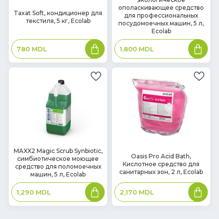
В
наличии
ополаскивающее средство
наличии
Taxat Soft, кондиционер для
для профессиональных
текстиля, 5 кг, Ecolab
посудомоечных машин, 5 л,
Ecolab
В
В
780
MDL
1,800
MDL
корзину
корзин
В
MAXX2 Magic Scrub Synbiotic,
В
Oasis Pro Acid Bath,
симбиотическое моющее
наличии
наличии
Кислотное средство для
средство для поломоечных
санитарных зон, 2 л, Ecolab
машин, 5 л, Ecolab
В
В
2,170
MDL
1,290
MDL
корзину
корзин