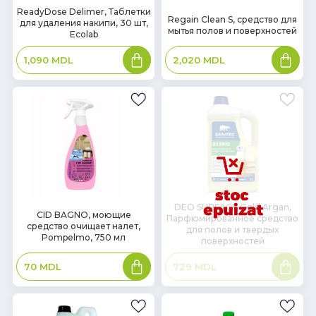
В
ReadyDose Delimer, Таблетки
В
Regain Clean S, средство для
для удаления накипи, 30 шт,
наличии
наличии
мытья полов и поверхностей
Ecolab
В
В
2,020
MDL
1,090
MDL
корзину
корзин
DEO SURFACE Gold Argan,
В
CID BAGNO, моющие
Парфюмированное средство
наличии
средство очищает налет,
для полов и твердых
Pompelmo, 750 мл
поверхностей
В
Подроб
70
MDL
729
MDL
корзину