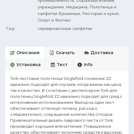
промышленность
,
Образовательные
учреждения
,
Медицина
,
Полотенца и
салфетки бумажные
,
Ресторан и кухня
,
Спорт и Фитнес
Tag:
cервировочные салфетки
Описание
Скачать
Доставка
Установка
Тест
Info
Tork листовые полотенца Singlefold сложение ZZ
идеально подходят для случаев, когда важны как цена,
так и качество. В сочетании с диспенсером Tork для
полотенец Singlefold ZZ идеально подходят для сред с
интенсивным использованием. Выход на один лист
обеспечивает отличную гигиену, расход и,
следовательно, сокращение количества отходов.
Привлекательный дизайн лаврового листа от Tork:
производит хорошее впечатление. Повышенное
качество обеспечивает экономию средств и высокую