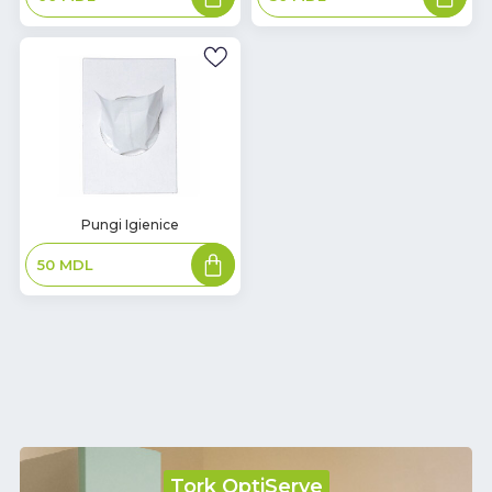
coș
coș
В
Pungi Igienice
наличии
Adaugă
50
MDL
în
coș
Tork OptiServe