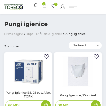
0
0
Pungi igienice
Prima pagină
/
Dupa TIP
/
Hârtie igienică
/ Pungi igienice
3 produse
В
Pungi Igienice B5, 25 buc, Albe,
В
Pungi Igienice, 25buc/set
TORK
наличии
наличии
Adaugă
Adaugă
30
MDL
60
MDL
în
în