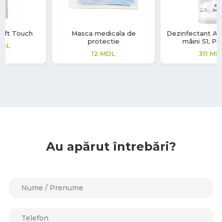
Masca medicala de
Dezinfectant Alcool pentru
protectie
mâini S1, Premium
12
MDL
311
MDL
Au apărut întrebări?