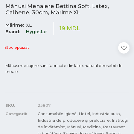
Mănuși Menajere Bettina Soft, Latex,
Galbene, 30cm, Mărime XL
Mărime
XL
19
MDL
Brand
Hygostar
Stoc epuizat
Mănuși menajere sunt fabricate din latex natural deosebit de
moale.
SKU:
25807
Categorii:
Consumabile igienă
,
Hotel
,
Industria auto
,
Industria de producere și prelucrare
,
Instituții
de învățămînt
,
Mănuși
,
Medicină
,
Restaurant
și bucătărie
,
Servicii de curățenie
,
Sport și