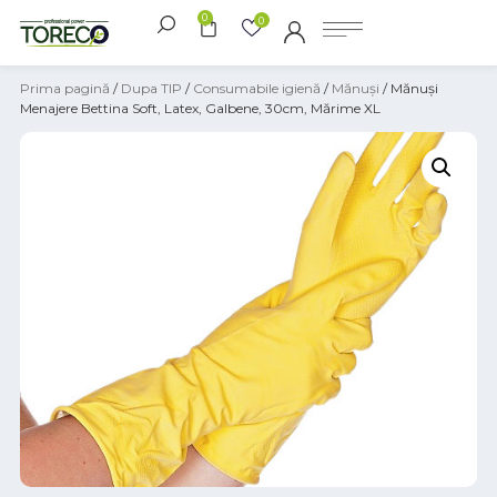
0
0
Prima pagină
/
Dupa TIP
/
Consumabile igienă
/
Mănuși
/ Mănuși
Menajere Bettina Soft, Latex, Galbene, 30cm, Mărime XL