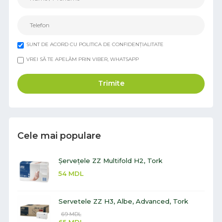
SUNT DE ACORD CU POLITICA DE CONFIDENȚIALITATE
VREI SĂ TE APELĂM PRIN VIBER, WHATSAPP
Trimite
Cele mai populare
Șervețele ZZ Multifold H2, Tork
54
MDL
Servetele ZZ H3, Albe, Advanced, Tork
69
MDL
65
MDL