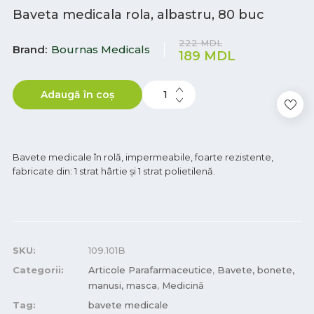
Baveta medicala rola, albastru, 80 buc
222
MDL
Brand
Bournas Medicals
189
MDL
Adaugă în coș
Bavete medicale în rolă, impermeabile, foarte rezistente,
fabricate din: 1 strat hârtie și 1 strat polietilenă.
SKU:
109.101B
Categorii:
Articole Parafarmaceutice
,
Bavete, bonete,
manusi, masca
,
Medicină
Tag:
bavete medicale