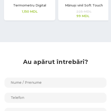
Mănuși vinil Soft Touch
Mănuși nitril Soft Touch Vivid
225
MDL
362
MDL
99
MDL
Au apărut întrebări?