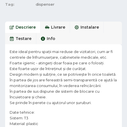
Tag:
dispenser
Descriere
Livrare
Instalare
Testare
Info
Este ideal pentru spații mai reduse de vizitatori, cum ar fi
centrele de înfrumusețare, cabinetele medicale, etc.
Foarte igienic - atingeți doar foaia pe care o folosiți.
Este foarte ușor de întreținut și de curățat.
Design modern și subțire, ce se potrivește în orice toaletă.
În partea de jos are fereastră semi-transparentă ce ajută la
monitorizarea consumului, în vederea reîncărcării.
În partea de sus dispune de sistem de blocare cu
încuietoare și cheie.
Se prinde în perete cu ajutorul unor șuruburi.
Date tehnice:
Sistem: T3
Material: plastic