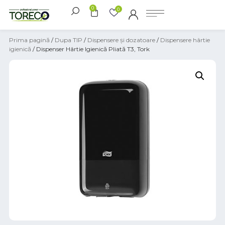
0
0
Prima pagină
/
Dupa TIP
/
Dispensere și dozatoare
/
Dispensere hârtie
igienică
/ Dispenser Hârtie Igienică Pliată T3, Tork