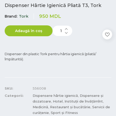
Dispenser Hârtie Igienică Pliată T3, Tork
950
MDL
Brand
Tork
Adaugă în coș
Dispenser din plastic Tork pentru hârtia igienică (pliată/
împăturită).
SKU:
556008
Categorii:
Dispensere hârtie igienică
,
Dispensere și
dozatoare
,
Hotel
,
Instituții de învățămînt
,
Medicină
,
Restaurant și bucătărie
,
Servicii de
curățenie
,
Sport și Fitness