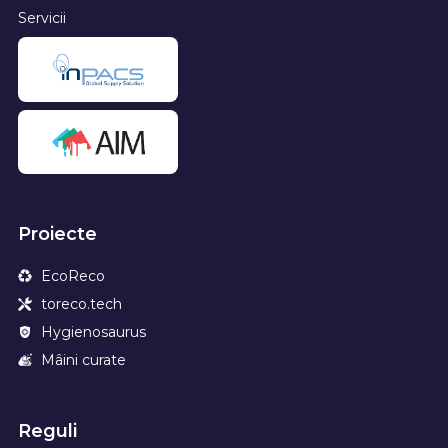
Servicii
Proiecte
EcoReco
toreco.tech
Hygienosaurus
Mâini curate
Reguli