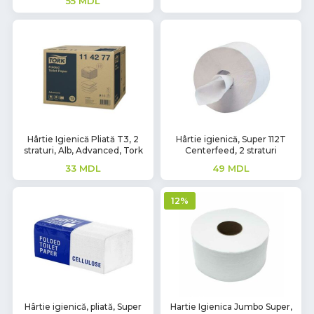
55
MDL
Hârtie Igienică Pliată T3, 2
Hârtie igienică, Super 112T
straturi, Alb, Advanced, Tork
Centerfeed, 2 straturi
33
MDL
49
MDL
12%
Hârtie igienică, pliată, Super
Hartie Igienica Jumbo Super,