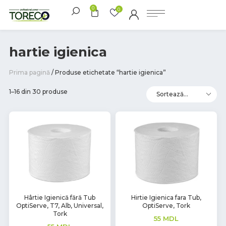
0
0
hartie igienica
Prima pagină
/ Produse etichetate “hartie igienica”
1–16 din 30 produse
Hârtie Igienică fără Tub
Hirtie Igienica fara Tub,
OptiServe, T7, Alb, Universal,
OptiServe, Tork
Tork
55
MDL