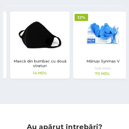
53%
Mănuși Synmax V
Mănuși latex Soft Touch
149
MDL
208
MDL
70
MDL
Au apărut întrebări?