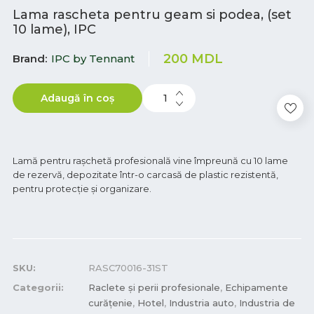
Lama rascheta pentru geam si podea, (set
10 lame), IPC
200
MDL
Brand
IPC by Tennant
Adaugă în coș
Lamă pentru rașchetă profesională vine împreună cu 10 lame
de rezervă, depozitate într-o carcasă de plastic rezistentă,
pentru protecție și organizare.
SKU:
RASC70016-31ST
Categorii:
Raclete și perii profesionale
,
Echipamente
curățenie
,
Hotel
,
Industria auto
,
Industria de