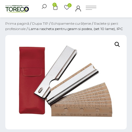
0
0
Prima pagină
/
Dupa TIP
/
Echipamente curățenie
/
Raclete și perii
profesionale
/ Lama rascheta pentru geam si podea, (set 10 lame), IPC