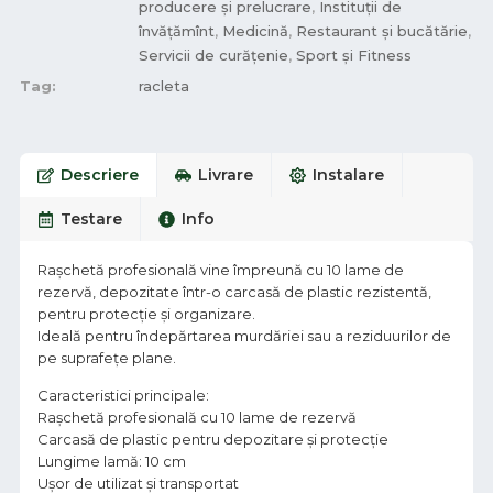
producere și prelucrare
,
Instituții de
învățămînt
,
Medicină
,
Restaurant și bucătărie
,
Servicii de curățenie
,
Sport și Fitness
Tag:
racleta
Descriere
Livrare
Instalare
Testare
Info
Rașchetă profesională vine împreună cu 10 lame de
rezervă, depozitate într-o carcasă de plastic rezistentă,
pentru protecție și organizare.
Ideală pentru îndepărtarea murdăriei sau a reziduurilor de
pe suprafețe plane.
Caracteristici principale:
Rașchetă profesională cu 10 lame de rezervă
Carcasă de plastic pentru depozitare și protecție
Lungime lamă: 10 cm
Ușor de utilizat și transportat