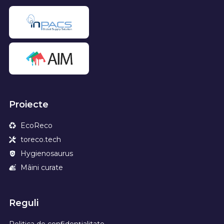
Proiecte
EcoReco
toreco.tech
Hygienosaurus
Mâini curate
Reguli
Politica de confidențialitate