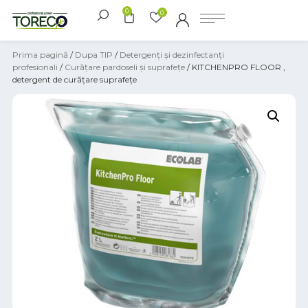
0
0
Prima pagină
/
Dupa TIP
/
Detergenți și dezinfectanți
profesionali
/
Curățare pardoseli și suprafețe
/ KITCHENPRO FLOOR ,
detergent de curățare suprafețe