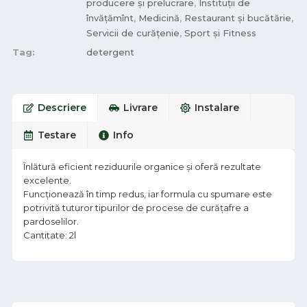
producere și prelucrare
,
Instituții de
învățămînt
,
Medicină
,
Restaurant și bucătărie
,
Servicii de curățenie
,
Sport și Fitness
Tag:
detergent
Descriere
Livrare
Instalare
Testare
Info
Înlătură eficient reziduurile organice și oferă rezultate
excelente.
Funcționează în timp redus, iar formula cu spumare este
potrivită tuturor tipurilor de procese de curățafre a
pardoselilor.
Cantitate: 2l