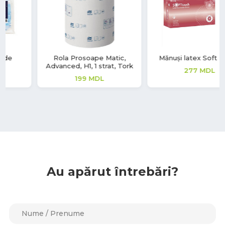
Mănuși latex Soft Touch
Mănuși latex Aurelia Vintage
277
MDL
208
MDL
Au apărut întrebări?