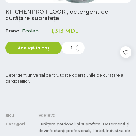
KITCHENPRO FLOOR , detergent de
curățare suprafețe
1,313
MDL
Brand
Ecolab
Adaugă în coș
Detergent universal pentru toate operațiunile de curățare a
pardoselilor.
SKU:
9081870
Categorii:
Curățare pardoseli și suprafețe
,
Detergenți și
dezinfectanți profesionali
,
Hotel
,
Industria de