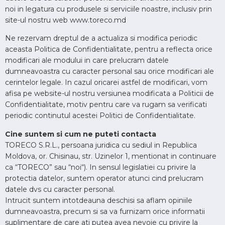
noi in legatura cu produsele si serviciile noastre, inclusiv prin
site-ul nostru web www.toreco.md
Ne rezervam dreptul de a actualiza si modifica periodic
aceasta Politica de Confidentialitate, pentru a reflecta orice
modificari ale modului in care prelucram datele
dumneavoastra cu caracter personal sau orice modificari ale
cerintelor legale. In cazul oricarei astfel de modificari, vom
afisa pe website-ul nostru versiunea modificata a Politicii de
Confidentialitate, motiv pentru care va rugam sa verificati
periodic continutul acestei Politici de Confidentialitate.
Cine suntem si cum ne puteti contacta
TORECO S.R.L., persoana juridica cu sediul in Republica
Moldova, or. Chisinau, str. Uzinelor 1, mentionat in continuare
ca “TORECO” sau “noi“). In sensul legislatiei cu privire la
protectia datelor, suntem operator atunci cind prelucram
datele dvs cu caracter personal.
Intrucit suntem intotdeauna deschisi sa aflam opiniile
dumneavoastra, precum si sa va furnizam orice informatii
suplimentare de care ati putea avea nevoie cu privire la