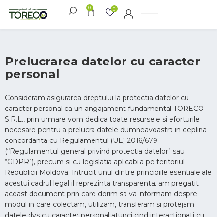
0
0
Prelucrarea datelor cu caracter
personal
Consideram asigurarea dreptului la protectia datelor cu
caracter personal ca un angajament fundamental TORECO
S.R.L., prin urmare vom dedica toate resursele si eforturile
necesare pentru a prelucra datele dumneavoastra in deplina
concordanta cu Regulamentul (UE) 2016/679
(“Regulamentul general privind protectia datelor” sau
“GDPR”), precum si cu legislatia aplicabila pe teritoriul
Republicii Moldova. Intrucit unul dintre principiile esentiale ale
acestui cadrul legal il reprezinta transparenta, am pregatit
aceast document prin care dorim sa va informam despre
modul in care colectam, utilizam, transferam si protejam
datele dvs cu caracter personal atunci cind interactionati cu