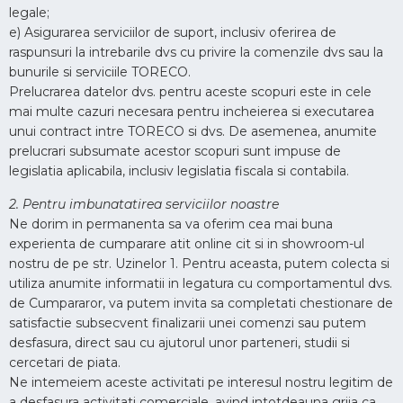
legale;
e) Asigurarea serviciilor de suport, inclusiv oferirea de
raspunsuri la intrebarile dvs cu privire la comenzile dvs sau la
bunurile si serviciile TORECO.
Prelucrarea datelor dvs. pentru aceste scopuri este in cele
mai multe cazuri necesara pentru incheierea si executarea
unui contract intre TORECO si dvs. De asemenea, anumite
prelucrari subsumate acestor scopuri sunt impuse de
legislatia aplicabila, inclusiv legislatia fiscala si contabila.
2. Pentru imbunatatirea serviciilor noastre
Ne dorim in permanenta sa va oferim cea mai buna
experienta de cumparare atit online cit si in showroom-ul
nostru de pe str. Uzinelor 1. Pentru aceasta, putem colecta si
utiliza anumite informatii in legatura cu comportamentul dvs.
de Cumpararor, va putem invita sa completati chestionare de
satisfactie subsecvent finalizarii unei comenzi sau putem
desfasura, direct sau cu ajutorul unor parteneri, studii si
cercetari de piata.
Ne intemeiem aceste activitati pe interesul nostru legitim de
a desfasura activitati comerciale, avind intotdeauna grija ca