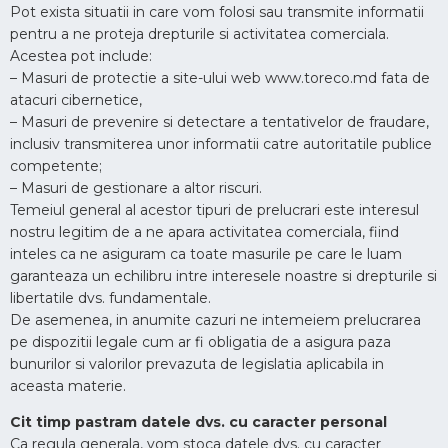
Pot exista situatii in care vom folosi sau transmite informatii
pentru a ne proteja drepturile si activitatea comerciala.
Acestea pot include:
– Masuri de protectie a site-ului web www.toreco.md fata de
atacuri cibernetice,
– Masuri de prevenire si detectare a tentativelor de fraudare,
inclusiv transmiterea unor informatii catre autoritatile publice
competente;
– Masuri de gestionare a altor riscuri.
Temeiul general al acestor tipuri de prelucrari este interesul
nostru legitim de a ne apara activitatea comerciala, fiind
inteles ca ne asiguram ca toate masurile pe care le luam
garanteaza un echilibru intre interesele noastre si drepturile si
libertatile dvs. fundamentale.
De asemenea, in anumite cazuri ne intemeiem prelucrarea
pe dispozitii legale cum ar fi obligatia de a asigura paza
bunurilor si valorilor prevazuta de legislatia aplicabila in
aceasta materie.
Cit timp pastram datele dvs. cu caracter personal
Ca regula generala, vom stoca datele dvs. cu caracter