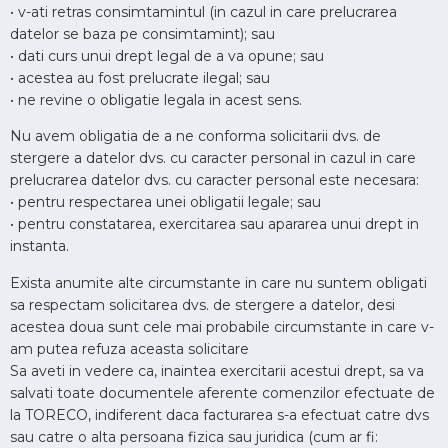
• v-ati retras consimtamintul (in cazul in care prelucrarea
datelor se baza pe consimtamint); sau
• dati curs unui drept legal de a va opune; sau
• acestea au fost prelucrate ilegal; sau
• ne revine o obligatie legala in acest sens.
Nu avem obligatia de a ne conforma solicitarii dvs. de
stergere a datelor dvs. cu caracter personal in cazul in care
prelucrarea datelor dvs. cu caracter personal este necesara:
• pentru respectarea unei obligatii legale; sau
• pentru constatarea, exercitarea sau apararea unui drept in
instanta.
Exista anumite alte circumstante in care nu suntem obligati
sa respectam solicitarea dvs. de stergere a datelor, desi
acestea doua sunt cele mai probabile circumstante in care v-
am putea refuza aceasta solicitare
Sa aveti in vedere ca, inaintea exercitarii acestui drept, sa va
salvati toate documentele aferente comenzilor efectuate de
la TORECO, indiferent daca facturarea s-a efectuat catre dvs
sau catre o alta persoana fizica sau juridica (cum ar fi: