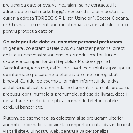
prelucrarea datelor dvs, va incurajam sa ne contactati la
adresa de e-mail marketing@toreco.md sau prin posta sau
curier la adresa TORECO S.R.L, str. Uzinelor 1, Sector Ciocana,
or. Chisinau – cu mentiunea: in atentia Responsabilului Toreco
pentru protectia datelor.
Ce categorii de date cu caracter personal prelucram
In general, colectam datele dvs. cu caracter personal direct
de la dumneavoastra sau prin intermediul motorului de
cautare a companiilor din Republica Moldova yp.md
(VaroInform), idno.md, astfel incit aveti controlul asupra tipului
de informatie pe care ne-o oferiti si pe care o inregistrati
binevol. Cu titlul de exemplu, primim informatii de la dvs.
astfel: Cind plasati o comanda, ne furnizati informatii precum:
produsul dorit, numele si prenumele, adresa de livrare, detalii
de facturare, metoda de plata, numar de telefon, datele
cardului bancar etc.
Putem, de asemenea, sa colectam si sa prelucram ulterior
anumite informatii cu privire la comportamentul dvs in timpul
vizitarii site-ului nostru web, pentru a va personaliza