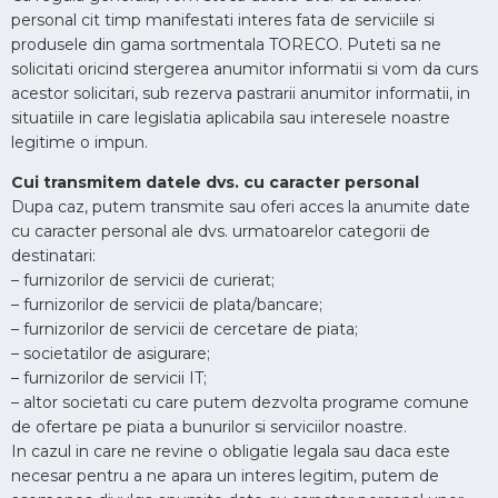
personal cit timp manifestati interes fata de serviciile si
produsele din gama sortmentala TORECO. Puteti sa ne
solicitati oricind stergerea anumitor informatii si vom da curs
acestor solicitari, sub rezerva pastrarii anumitor informatii, in
situatiile in care legislatia aplicabila sau interesele noastre
legitime o impun.
Cui transmitem datele dvs. cu caracter personal
Dupa caz, putem transmite sau oferi acces la anumite date
cu caracter personal ale dvs. urmatoarelor categorii de
destinatari:
– furnizorilor de servicii de curierat;
– furnizorilor de servicii de plata/bancare;
– furnizorilor de servicii de cercetare de piata;
– societatilor de asigurare;
– furnizorilor de servicii IT;
– altor societati cu care putem dezvolta programe comune
de ofertare pe piata a bunurilor si serviciilor noastre.
In cazul in care ne revine o obligatie legala sau daca este
necesar pentru a ne apara un interes legitim, putem de