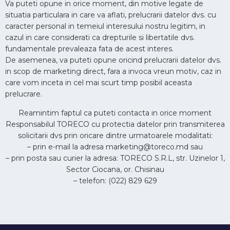
Va puteti opune in orice moment, din motive legate de
situatia particulara in care va aflati, prelucrarii datelor dvs. cu
caracter personal in temeiul interesului nostru legitim, in
cazul in care considerati ca drepturile si libertatile dvs.
fundamentale prevaleaza fata de acest interes.
De asemenea, va puteti opune oricind prelucrarii datelor dvs.
in scop de marketing direct, fara a invoca vreun motiv, caz in
care vom inceta in cel mai scurt timp posibil aceasta
prelucrare.
Reamintim faptul ca puteti contacta in orice moment
Responsabilul TORECO cu protectia datelor prin transmiterea
solicitarii dvs prin oricare dintre urmatoarele modalitati:
– prin e-mail la adresa marketing@toreco.md sau
– prin posta sau curier la adresa: TORECO S.R.L, str. Uzinelor 1,
Sector Ciocana, or. Chisinau
– telefon: (022) 829 629