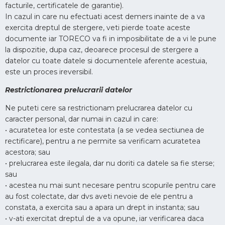
facturile, certificatele de garantie).
In cazul in care nu efectuati acest demers inainte de a va
exercita dreptul de stergere, veti pierde toate aceste
documente iar TORECO va fi in imposibilitate de a vi le pune
la dispozitie, dupa caz, deoarece procesul de stergere a
datelor cu toate datele si documentele aferente acestuia,
este un proces ireversibil.
Restrictionarea prelucrarii datelor
Ne puteti cere sa restrictionam prelucrarea datelor cu
caracter personal, dar numai in cazul in care:
• acuratetea lor este contestata (a se vedea sectiunea de
rectificare), pentru a ne permite sa verificam acuratetea
acestora; sau
• prelucrarea este ilegala, dar nu doriti ca datele sa fie sterse;
sau
• acestea nu mai sunt necesare pentru scopurile pentru care
au fost colectate, dar dvs aveti nevoie de ele pentru a
constata, a exercita sau a apara un drept in instanta; sau
• v-ati exercitat dreptul de a va opune, iar verificarea daca