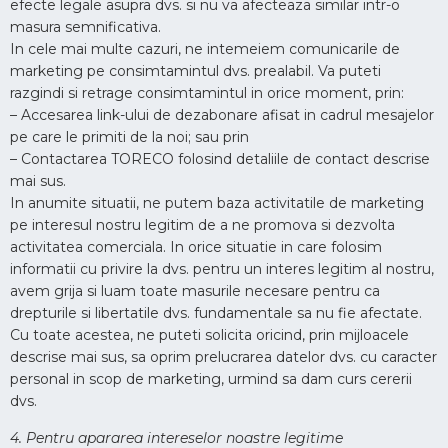
efecte legale asupra dvs. si nu va afecteaza similar intr-o
masura semnificativa.
In cele mai multe cazuri, ne intemeiem comunicarile de
marketing pe consimtamintul dvs. prealabil. Va puteti
razgindi si retrage consimtamintul in orice moment, prin:
– Accesarea link-ului de dezabonare afisat in cadrul mesajelor
pe care le primiti de la noi; sau prin
– Contactarea TORECO folosind detaliile de contact descrise
mai sus.
In anumite situatii, ne putem baza activitatile de marketing
pe interesul nostru legitim de a ne promova si dezvolta
activitatea comerciala. In orice situatie in care folosim
informatii cu privire la dvs. pentru un interes legitim al nostru,
avem grija si luam toate masurile necesare pentru ca
drepturile si libertatile dvs. fundamentale sa nu fie afectate.
Cu toate acestea, ne puteti solicita oricind, prin mijloacele
descrise mai sus, sa oprim prelucrarea datelor dvs. cu caracter
personal in scop de marketing, urmind sa dam curs cererii
dvs.
4. Pentru apararea intereselor noastre legitime