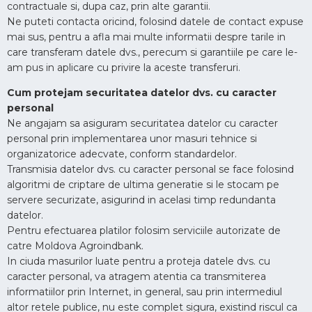
contractuale si, dupa caz, prin alte garantii.
Ne puteti contacta oricind, folosind datele de contact expuse
mai sus, pentru a afla mai multe informatii despre tarile in
care transferam datele dvs., perecum si garantiile pe care le-
am pus in aplicare cu privire la aceste transferuri.
Cum protejam securitatea datelor dvs. cu caracter
personal
Ne angajam sa asiguram securitatea datelor cu caracter
personal prin implementarea unor masuri tehnice si
organizatorice adecvate, conform standardelor.
Transmisia datelor dvs. cu caracter personal se face folosind
algoritmi de criptare de ultima generatie si le stocam pe
servere securizate, asigurind in acelasi timp redundanta
datelor.
Pentru efectuarea platilor folosim serviciile autorizate de
catre Moldova Agroindbank.
In ciuda masurilor luate pentru a proteja datele dvs. cu
caracter personal, va atragem atentia ca transmiterea
informatiilor prin Internet, in general, sau prin intermediul
altor retele publice, nu este complet sigura, existind riscul ca