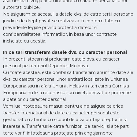
asemenea divulga anumite date cu caracter personal unor
autoritati publice.
Ne asiguram ca accesul la datele dvs. de catre tertii persoane
juridice de drept privat se realizeaza in conformitate cu
prevederile legale privind protectia datelor si
confidentialitatea informatiilor, in baza unor contracte
incheiate cu acestia.
In ce tari transferam datele dvs. cu caracter personal
In prezent, stocam si prelucram datele dvs. cu caracter
personal pe teritoriul Republicii Moldova.
Cu toate acestea, este posibil sa transferam anumite date ale
dvs. cu caracter personal unor entitati localizate in Uniunea
Europeana sau in afara Uniunii, inclusiv in tari carora Comisia
Europeana nu le-a recunoscut un nivel adecvat de protectie
a datelor cu caracter personal.
Vom lua intotdeauna masuri pentru a ne asigura ca orice
transfer international de date cu caracter personal este
gestionat cu atentie cu scopul de a va proteja drepturile si
interesele. Transferurile catre furnizorii de servicii si alte parti
terte vor fi intotdeauna protejate prin angajamente