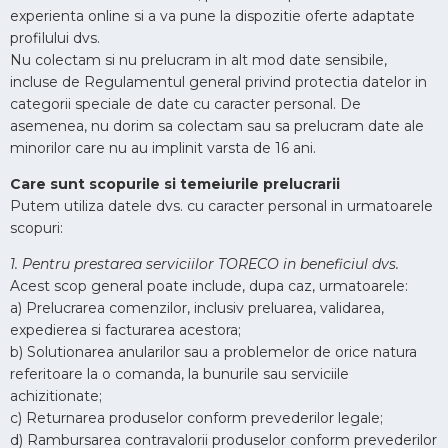
experienta online si a va pune la dispozitie oferte adaptate
profilului dvs.
Nu colectam si nu prelucram in alt mod date sensibile,
incluse de Regulamentul general privind protectia datelor in
categorii speciale de date cu caracter personal. De
asemenea, nu dorim sa colectam sau sa prelucram date ale
minorilor care nu au implinit varsta de 16 ani.
Care sunt scopurile si temeiurile prelucrarii
Putem utiliza datele dvs. cu caracter personal in urmatoarele
scopuri:
1. Pentru prestarea serviciilor TORECO in beneficiul dvs.
Acest scop general poate include, dupa caz, urmatoarele:
a) Prelucrarea comenzilor, inclusiv preluarea, validarea,
expedierea si facturarea acestora;
b) Solutionarea anularilor sau a problemelor de orice natura
referitoare la o comanda, la bunurile sau serviciile
achizitionate;
c) Returnarea produselor conform prevederilor legale;
d) Rambursarea contravalorii produselor conform prevederilor