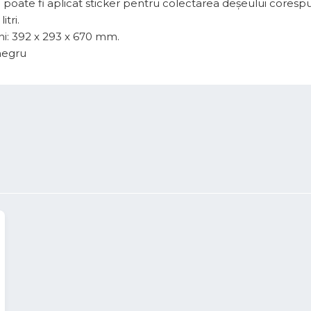
 poate fi aplicat sticker pentru colectarea deșeului coresp
itri.
i: 392 x 293 x 670 mm.
negru