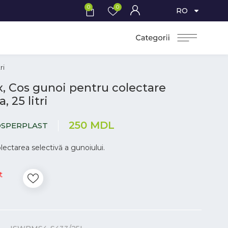
0
0
RO
ri
x, Cos gunoi pentru colectare
, 25 litri
250
MDL
SPERPLAST
lectarea selectivă a gunoiului.
t