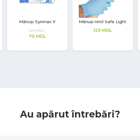
Mănuși nitril Safe Light
Masca medicala de
protectie
99
MDL
12
MDL
Au apărut întrebări?