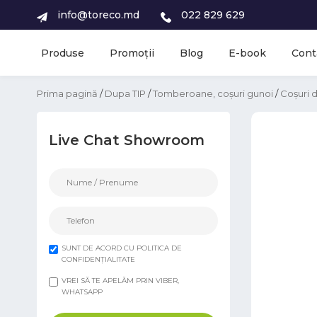
info@toreco.md
022 829 629
Produse
Promoții
Blog
E-book
Cont
Prima pagină
/
Dupa TIP
/
Tomberoane, coșuri gunoi
/
Coșuri d
Live Chat Showroom
SUNT DE ACORD CU POLITICA DE
CONFIDENȚIALITATE
VREI SĂ TE APELĂM PRIN VIBER,
WHATSAPP