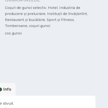
ISWBMS4-S433/25L
Coșuri de gunoi selectiv
,
Hotel
,
Industria de
producere și prelucrare
,
Instituții de învățămînt
,
Restaurant și bucătărie
,
Sport și Fitness
,
Tomberoane, coșuri gunoi
cos gunoi
Info
stivuit.