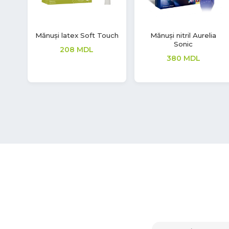
V
Mănuși nitril Safe Light
Mănuși nitril Aurelia
Sonic
129
MDL
380
MDL