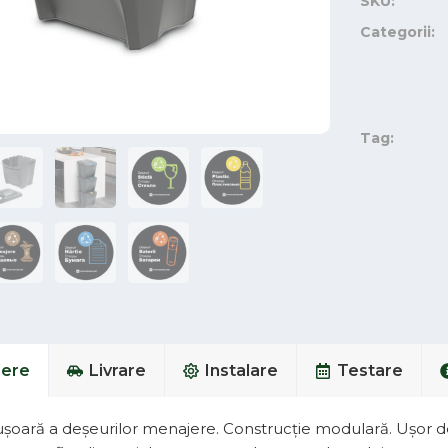
SKU:
Categorii:
Tag:
iere
Livrare
Instalare
Testare
ușoară a deșeurilor menajere. Construcție modulară. Ușor de 