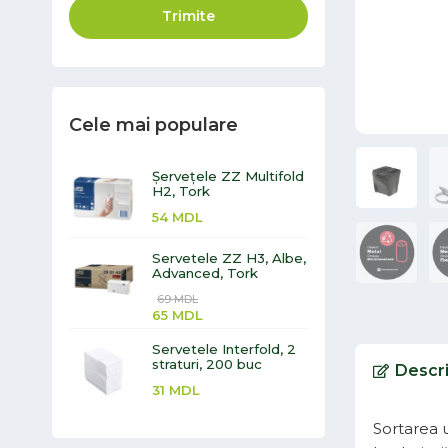
Trimite
Cele mai populare
Șervețele ZZ Multifold
H2, Tork
54
MDL
Servetele ZZ H3, Albe,
Advanced, Tork
69
MDL
65
MDL
Servetele Interfold, 2
straturi, 200 buc
Descr
31
MDL
Sortarea 