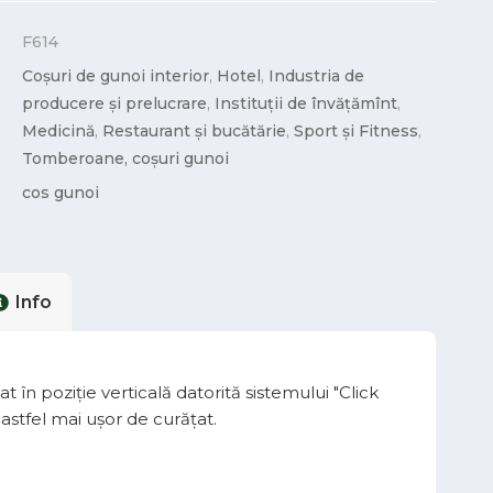
F614
Coșuri de gunoi interior
,
Hotel
,
Industria de
producere și prelucrare
,
Instituții de învățămînt
,
Medicină
,
Restaurant și bucătărie
,
Sport și Fitness
,
Tomberoane, coșuri gunoi
cos gunoi
Info
at în poziție verticală datorită sistemului "Click
d astfel mai ușor de curățat.