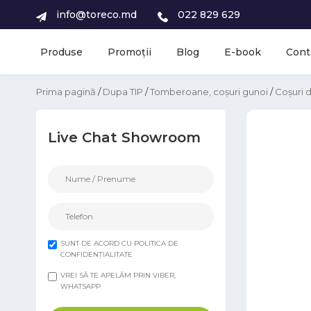
info@toreco.md
022 829 629
Produse
Promoții
Blog
E-book
Cont
Prima pagină
/
Dupa TIP
/
Tomberoane, coșuri gunoi
/
Coșuri d
Live Chat Showroom
SUNT DE ACORD CU POLITICA DE
CONFIDENȚIALITATE
VREI SĂ TE APELĂM PRIN VIBER,
WHATSAPP