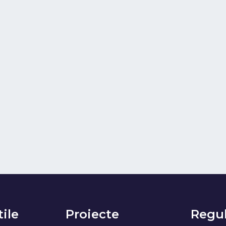
tile
Proiecte
Regul