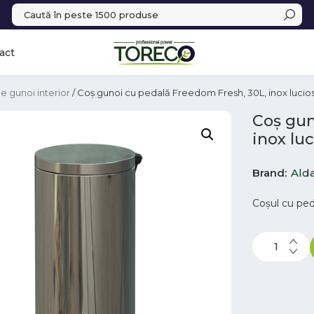
act
e gunoi interior
/ Coș gunoi cu pedală Freedom Fresh, 30L, inox lucio
Coș gun
inox luc
Brand
Ald
Coșul cu peda