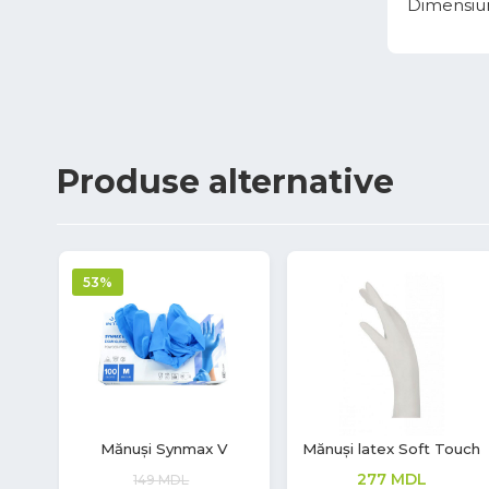
Dimensiun
Produse
alternative
cu
Mănuși nitril Safe Light
Mănuși nitril Safe Light
99
MDL
99
MDL