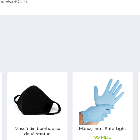
i: 65x30cm.
Mănuși nitril Safe Light
Mănuși latex Soft Touch
129
MDL
208
MDL