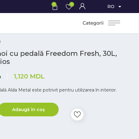
0
0
RO
s
oi cu pedală Freedom Fresh, 30L,
ios
1,120
MDL
a
lă Alda Metal este potrivit pentru utilizarea în interior.
Adaugă în coș