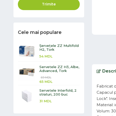
Trimite
Cele mai populare
Șervețele ZZ Multifold
H2, Tork
54
MDL
Servetele ZZ H3, Albe,
Advanced, Tork
Descr
69
MDL
65
MDL
Fabricat d
Servetele Interfold, 2
Capacul po
straturi, 200 buc
Lock". Ins
31
MDL
Material: i
Volum: 30 l