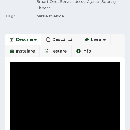
Smart One
,
Servicii de curățenie
,
Sport și
Fitness
Tag:
hartie igienica
Descriere
Descărcări
Livrare
Instalare
Testare
Info