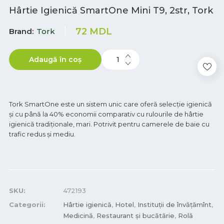
Hârtie Igienică SmartOne Mini T9, 2str, Tork
72
MDL
Brand
Tork
Adaugă în coș
Tork SmartOne este un sistem unic care oferă selecție igienică
și cu până la 40% economii comparativ cu rulourile de hârtie
igienică tradiționale, mari. Potrivit pentru camerele de baie cu
trafic redus și mediu.
SKU:
472193
Categorii:
Hârtie igienică
,
Hotel
,
Instituții de învățămînt
,
Medicină
,
Restaurant și bucătărie
,
Rolă