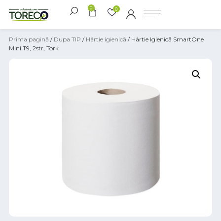
0
0
Prima pagină
/
Dupa TIP
/
Hârtie igienică
/ Hârtie Igienică SmartOne
Mini T9, 2str, Tork