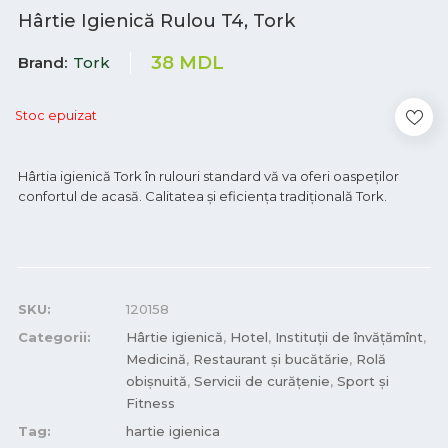
Hârtie Igienică Rulou T4, Tork
38
MDL
Brand
Tork
Stoc epuizat
Hârtia igienică Tork în rulouri standard vă va oferi oaspeților
confortul de acasă. Calitatea și eficiența tradițională Tork.
SKU:
120158
Categorii:
Hârtie igienică
,
Hotel
,
Instituții de învățămînt
,
Medicină
,
Restaurant și bucătărie
,
Rolă
obișnuită
,
Servicii de curățenie
,
Sport și
Fitness
Tag:
hartie igienica