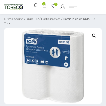
0
0
Prima pagină
/
Dupa TIP
/
Hârtie igienică
/ Hârtie Igienică Rulou T4,
Tork