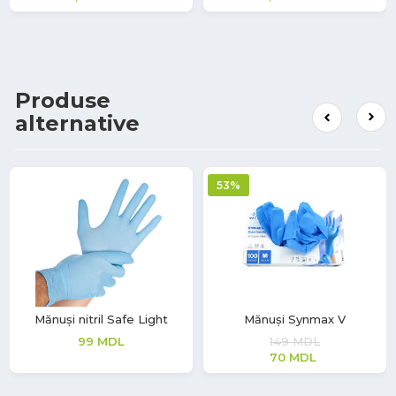
Produse
alternative
53%
Mănuși nitril Safe Light
Mănuși Synmax V
99
MDL
149
MDL
70
MDL