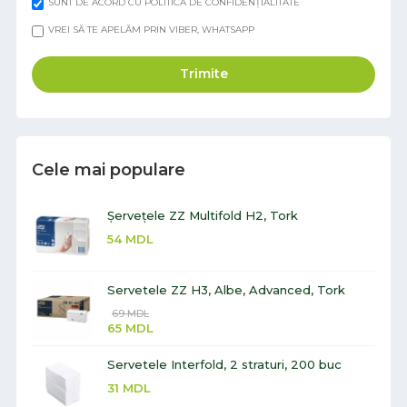
SUNT DE ACORD CU POLITICA DE CONFIDENȚIALITATE
VREI SĂ TE APELĂM PRIN VIBER, WHATSAPP
Trimite
Cele mai populare
Șervețele ZZ Multifold H2, Tork
54
MDL
Servetele ZZ H3, Albe, Advanced, Tork
69
MDL
65
MDL
Servetele Interfold, 2 straturi, 200 buc
31
MDL