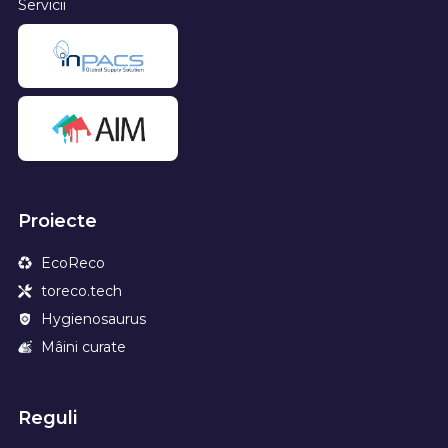
Servicii
Proiecte
EcoReco
toreco.tech
Hygienosaurus
Mâini curate
Reguli