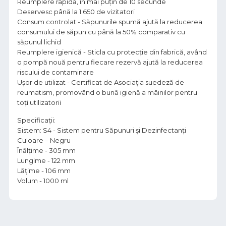
Reumplere rapidă, în mai puțin de 10 secunde
Deservesc până la 1.650 de vizitatori
Consum controlat - Săpunurile spumă ajută la reducerea
consumului de săpun cu până la 50% comparativ cu
săpunul lichid
Reumplere igienică - Sticla cu protecție din fabrică, având
o pompă nouă pentru fiecare rezervă ajută la reducerea
riscului de contaminare
Ușor de utilizat - Certificat de Asociația suedeză de
reumatism, promovând o bună igienă a mâinilor pentru
toți utilizatorii
Specificații:
Sistem: S4 - Sistem pentru Săpunuri și Dezinfectanți
Culoare – Negru
Înălțime - 305 mm
Lungime - 122 mm
Lățime - 106 mm
Volum - 1000 ml