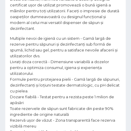
certificat ușor de utilizat promovează o bună igienă a
mâinilor pentru toți utilizatorii. Faceți o impresie de durată
oaspeților dumneavoastră cu designul funcțional și
modern al celui mai versatil dispenser de săpun și
dezinfectant.
Multiple nevoi de igienă cu un sistem - Gamă largă de
rezerve pentru săpunuri și dezinfectanți sub formă de
spumă, lichid sau gel, pentru a satisface nevoile afacerii și
utilizatorilor dvs.
Livrați doza corectă - Dimensiune variabilă a dozelor
pentru a optimiza consumul, igiena și experiența
utilizatorului.
Formule pentru protejarea pielii - Gamă largă de săpunuri,
dezinfectanți și loțiuni testate dermatologic, cu pH delicat
cu pielea.
Dozare fiabilă - Testat pentru a rezista peste 1 milion de
apăsări
Toate rezervele de săpun sunt fabricate din peste 90%
ingrediente de origine naturală
Rezervă ușor de văzut - Zona transparentă face rezerva
vizibilă mereu