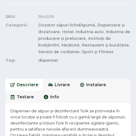
SKU:
564508
Categorii:
Dozator săpun lichid/spumă
,
Dispensere și
dozatoare
,
Hotel
,
Industria auto
,
Industria de
producere și prelucrare
,
Instituții de
învățămînt
,
Medicină
,
Restaurant și bucătărie
,
Servicii de curățenie
,
Sport și Fitness
Tag:
dispenser
Descriere
Livrare
Instalare
Testare
Info
Dispenser de săpun și dezinfectant Tork se potrivește în
orice locație și poate fi folosit cu o gamă largă de săpunuri,
dezinfectante și loțiuni Tork în recipiente sigilate igienic,
pentru a satisface nevoile afacerii dumneavoastră.
Dozarea fiabilă, mărimea variabilă a dozei și designul