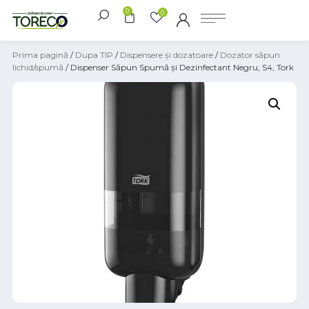
0
0
Prima pagină
/
Dupa TIP
/
Dispensere și dozatoare
/
Dozator săpun
lichid/spumă
/ Dispenser Săpun Spumă și Dezinfectant Negru, S4, Tork