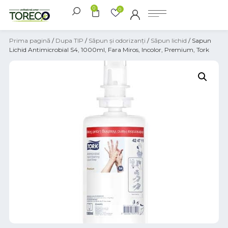
0
0
Prima pagină
/
Dupa TIP
/
Săpun și odorizanți
/
Săpun lichid
/ Sapun
Lichid Antimicrobial S4, 1000ml, Fara Miros, Incolor, Premium, Tork