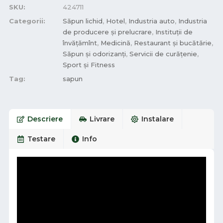
SKU:
424711
Categorii:
Săpun lichid
,
Hotel
,
Industria auto
,
Industria
de producere și prelucrare
,
Instituții de
învățămînt
,
Medicină
,
Restaurant și bucătărie
,
Săpun și odorizanți
,
Servicii de curățenie
,
Sport și Fitness
Tag:
sapun
Descriere
Livrare
Instalare
Testare
Info