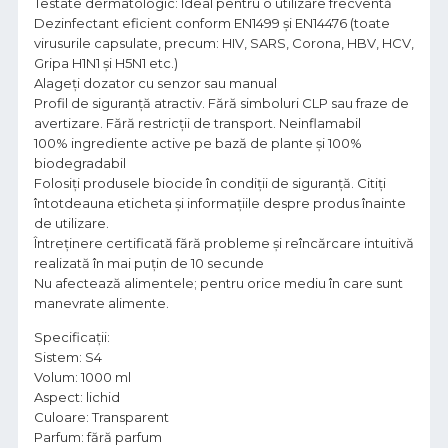
Testate dermatologic: Ideal pentru o utilizare frecventă
Dezinfectant eficient conform EN1499 și EN14476 (toate
virusurile capsulate, precum: HIV, SARS, Corona, HBV, HCV,
Gripa H1N1 și H5N1 etc.)
Alageți dozator cu senzor sau manual
Profil de siguranță atractiv. Fără simboluri CLP sau fraze de
avertizare. Fără restricții de transport. Neinflamabil
100% ingrediente active pe bază de plante și 100%
biodegradabil
Folosiți produsele biocide în condiții de siguranță. Citiți
întotdeauna eticheta și informațiile despre produs înainte
de utilizare.
Întreținere certificată fără probleme și reîncărcare intuitivă
realizată în mai puțin de 10 secunde
Nu afectează alimentele; pentru orice mediu în care sunt
manevrate alimente.
Specificații:
Sistem: S4
Volum: 1000 ml
Aspect: lichid
Culoare: Transparent
Parfum: fără parfum