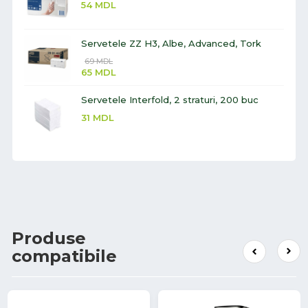
54
MDL
Servetele ZZ H3, Albe, Advanced, Tork
69
MDL
65
MDL
Servetele Interfold, 2 straturi, 200 buc
31
MDL
Produse
compatibile