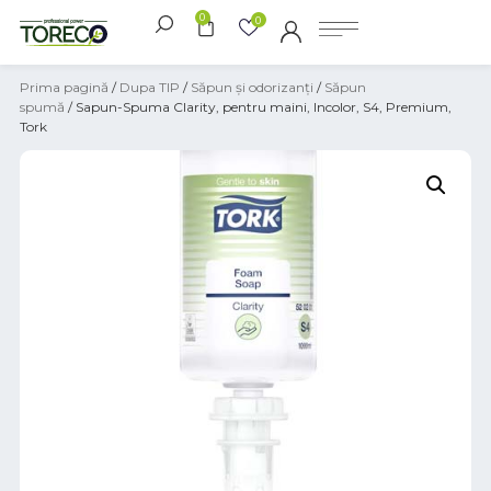
0
0
Prima pagină
/
Dupa TIP
/
Săpun și odorizanți
/
Săpun
spumă
/ Sapun-Spuma Clarity, pentru maini, Incolor, S4, Premium,
Tork