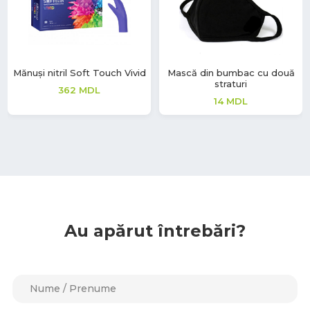
Mănuși nitril Soft Touch Vivid
Mască din bumbac cu două
straturi
362
MDL
14
MDL
Au apărut întrebări?