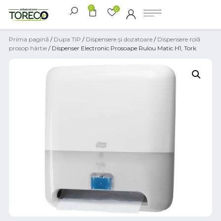
0
0
Prima pagină
/
Dupa TIP
/
Dispensere și dozatoare
/
Dispensere rolă
prosop hârtie
/ Dispenser Electronic Prosoape Rulou Matic H1, Tork