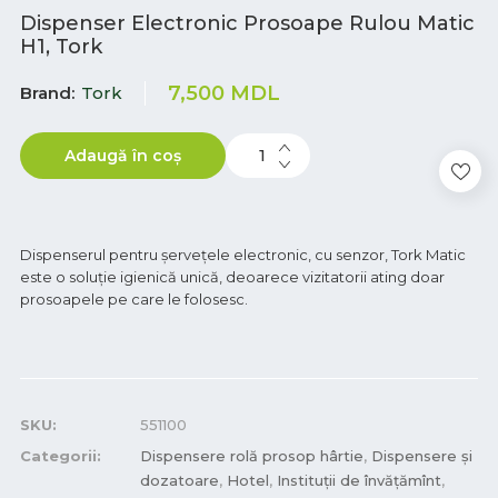
Dispenser Electronic Prosoape Rulou Matic
H1, Tork
7,500
MDL
Brand
Tork
Adaugă în coș
Dispenserul pentru șervețele electronic, cu senzor, Tork Matic
este o soluție igienică unică, deoarece vizitatorii ating doar
prosoapele pe care le folosesc.
SKU:
551100
Categorii:
Dispensere rolă prosop hârtie
,
Dispensere și
dozatoare
,
Hotel
,
Instituții de învățămînt
,