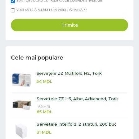
SUNT DE ACORD CU POLITICA DE CONFIDENȚIALITATE
VREI SĂ TE APELĂM PRIN VIBER, WHATSAPP
Trimite
Cele mai populare
Șervețele ZZ Multifold H2, Tork
54
MDL
Servetele ZZ H3, Albe, Advanced, Tork
69
MDL
65
MDL
Servetele Interfold, 2 straturi, 200 buc
31
MDL