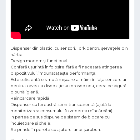
Dispenser din plastic, cu senzori, Tork pentru șervețele din
hârtie.
Design modern și funcțional.
Conferă ușurință în folosire, fără a fi necesară atingerea
dispozitivului, îmbunătățește performanța.
Este suficientă o simplă mișcare a mâinii în fața senzorului
pentru a avea la dispoziție un prosop nou, ceea ce aigură
o bună igienă.
Reîncărcare rapidă.
Dispenser cu fereastră semi-transparentă (ajută la
monitorizarea consumului, în vederea reîncărcării).
În partea de sus dispune de sistem de blocare cu
încuietoare și cheie.
Se prinde în perete cu ajutorul unor șuruburi.