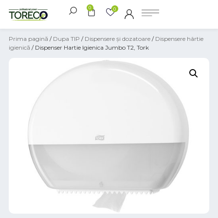
0
0
Prima pagină
/
Dupa TIP
/
Dispensere și dozatoare
/
Dispensere hârtie
igienică
/ Dispenser Hartie Igienica Jumbo T2, Tork