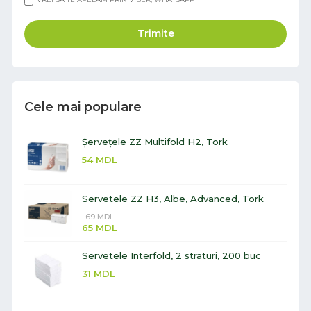
Trimite
Cele mai populare
Șervețele ZZ Multifold H2, Tork
54
MDL
Servetele ZZ H3, Albe, Advanced, Tork
69
MDL
65
MDL
Servetele Interfold, 2 straturi, 200 buc
31
MDL