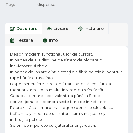
Tag:
dispenser
Descriere
Livrare
Instalare
Testare
Info
Design modern, functional, usor de curatat.
În partea de sus dispune de sistem de blocare cu
încuietoare și cheie.
În partea de jos are dinți zimzați din fibră de sticlă, pentru a
rupe hârtia cu ușurință.
Dispenser cu fereastra semi-transparentă, ce ajută la
monitorizarea consumului, în vederea reîncărcării.
Capacitate mare - echivalentul a până la 8 role
convenționale - economisește timp de întreținere.
Reprezintă cea mai buna alegere pentru toaletele cu
trafic mic și mediu de utilizatori, cum sunt școlile și
instituțiile publice.
Se prinde în perete cu ajutorul unor șuruburi.