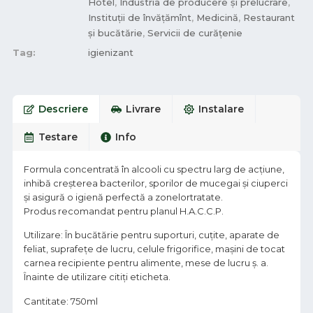
Hotel
,
Industria de producere și prelucrare
,
Instituții de învățămînt
,
Medicină
,
Restaurant
și bucătărie
,
Servicii de curățenie
Tag:
igienizant
Descriere
Livrare
Instalare
Testare
Info
Formula concentrată în alcooli cu spectru larg de acțiune,
inhibă creșterea bacterilor, sporilor de mucegai şi ciuperci
și asigură o igienă perfectă a zonelortratate.
Produs recomandat pentru planul H.A.C.C.P.
Utilizare: În bucătărie pentru suporturi, cuţite, aparate de
feliat, suprafeţe de lucru, celule frigorifice, maşini de tocat
carnea recipiente pentru alimente, mese de lucru ș. a.
Înainte de utilizare citiți eticheta.
Cantitate: 750ml