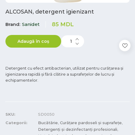
ALCOSAN, detergent igienizant
85
MDL
Brand
Sanidet
Adaugă în coș
Detergent cu efect antibacterian, utilizat pentru curăţarea şi
igienizarea rapidă și fără clătire a suprafeţelor de lucru și
echipamentelor.
SKU:
SD0050
Categorii:
Bucătărie
,
Curățare pardoseli și suprafețe
,
Detergenți și dezinfectanți profesionali
,