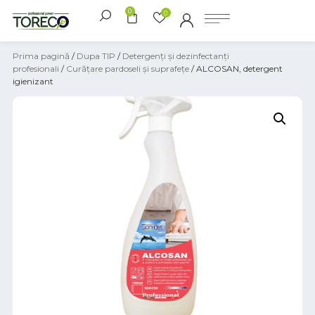
0
0
Prima pagină
/
Dupa TIP
/
Detergenți și dezinfectanți
profesionali
/
Curățare pardoseli și suprafețe
/ ALCOSAN, detergent
igienizant